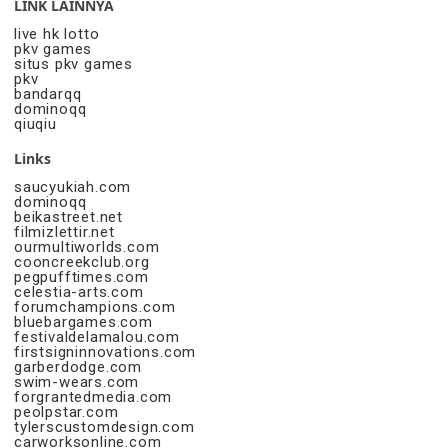
LINK LAINNYA
live hk lotto
pkv games
situs pkv games
pkv
bandarqq
dominoqq
qiuqiu
Links
saucyukiah.com
dominoqq
beikastreet.net
filmizlettir.net
ourmultiworlds.com
cooncreekclub.org
pegpufftimes.com
celestia-arts.com
forumchampions.com
bluebargames.com
festivaldelamalou.com
firstsigninnovations.com
garberdodge.com
swim-wears.com
forgrantedmedia.com
peolpstar.com
tylerscustomdesign.com
carworksonline.com