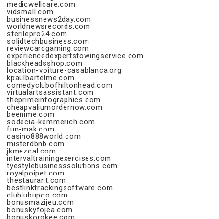
medicwellcare.com
vidsmall.com
businessnews2day.com
worldnewsrecords.com
sterilepro24.com
solidtechbusiness.com
reviewcardgaming.com
experiencedexpertstowingservice.com
blackheadsshop.com
location-voiture-casablanca.org
kpaulbartelme.com
comedyclubofhiltonhead.com
virtualartsassistant.com
theprimeinfographics.com
cheapvaliumordernow.com
beenime.com
sodecia-kemmerich.com
fun-mak.com
casino888world.com
misterdbnb.com
jkmezcal.com
intervaltrainingexercises.com
tyestylebusinesssolutions.com
royalpoipet.com
thestaurant.com
bestlinktrackingsoftware.com
clublubupoo.com
bonusmazijeu.com
bonuskyfojea.com
bonuskorokee.com