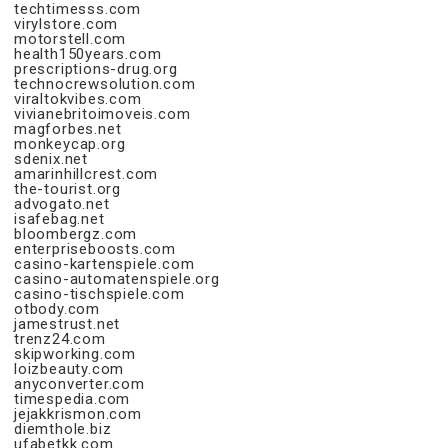
techtimesss.com
virylstore.com
motorstell.com
health150years.com
prescriptions-drug.org
technocrewsolution.com
viraltokvibes.com
vivianebritoimoveis.com
magforbes.net
monkeycap.org
sdenix.net
amarinhillcrest.com
the-tourist.org
advogato.net
isafebag.net
bloombergz.com
enterpriseboosts.com
casino-kartenspiele.com
casino-automatenspiele.org
casino-tischspiele.com
otbody.com
jamestrust.net
trenz24.com
skipworking.com
loizbeauty.com
anyconverter.com
timespedia.com
jejakkrismon.com
diemthole.biz
ufabetkk.com