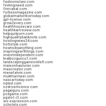
fashionistani.com
feelingswed.com
firecabal.com
forbessmagazine.com
globalmarketlivetoday.com
gpl-license.com
grow2every.com
healthhousecare.com
healthkartreview.com
helpquitporn.com
highqualitybanknote.com
hostingnews24.com
hottstyle.com
howtodiyanything.com
inspiringearthlings.com
investindependent.com
kralbozguncu1.com
landscapinggainesvillefl.com
maisonhauturier.com
mascreator.com
menafahmi.com
mukhtarmeer.com
nascartoday.com
nqted.com
nzdriverlicence.com
pagalguru.com
pcegame.com
pgslot-r2.com
ws-expression.com
zchotels.com