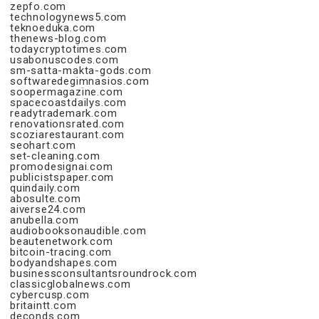
zepfo.com
technologynews5.com
teknoeduka.com
thenews-blog.com
todaycryptotimes.com
usabonuscodes.com
sm-satta-makta-gods.com
softwaredegimnasios.com
soopermagazine.com
spacecoastdailys.com
readytrademark.com
renovationsrated.com
scoziarestaurant.com
seohart.com
set-cleaning.com
promodesignai.com
publicistspaper.com
quindaily.com
abosulte.com
aiverse24.com
anubella.com
audiobooksonaudible.com
beautenetwork.com
bitcoin-tracing.com
bodyandshapes.com
businessconsultantsroundrock.com
classicglobalnews.com
cybercusp.com
britaintt.com
deconds.com