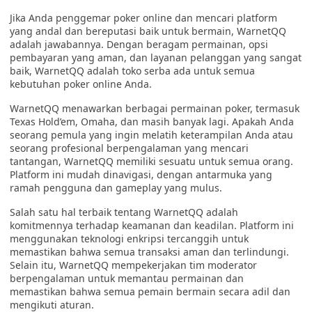
Jika Anda penggemar poker online dan mencari platform
yang andal dan bereputasi baik untuk bermain, WarnetQQ
adalah jawabannya. Dengan beragam permainan, opsi
pembayaran yang aman, dan layanan pelanggan yang sangat
baik, WarnetQQ adalah toko serba ada untuk semua
kebutuhan poker online Anda.
WarnetQQ menawarkan berbagai permainan poker, termasuk
Texas Hold’em, Omaha, dan masih banyak lagi. Apakah Anda
seorang pemula yang ingin melatih keterampilan Anda atau
seorang profesional berpengalaman yang mencari
tantangan, WarnetQQ memiliki sesuatu untuk semua orang.
Platform ini mudah dinavigasi, dengan antarmuka yang
ramah pengguna dan gameplay yang mulus.
Salah satu hal terbaik tentang WarnetQQ adalah
komitmennya terhadap keamanan dan keadilan. Platform ini
menggunakan teknologi enkripsi tercanggih untuk
memastikan bahwa semua transaksi aman dan terlindungi.
Selain itu, WarnetQQ mempekerjakan tim moderator
berpengalaman untuk memantau permainan dan
memastikan bahwa semua pemain bermain secara adil dan
mengikuti aturan.