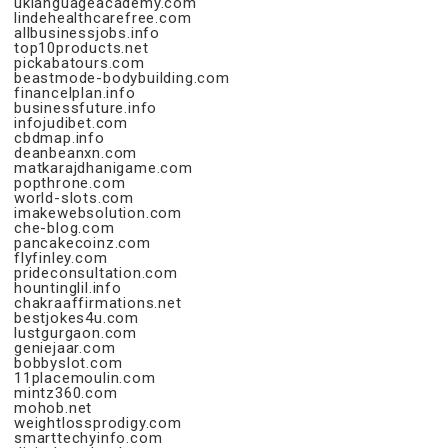
uklanguageacademy.com
lindehealthcarefree.com
allbusinessjobs.info
top10products.net
pickabatours.com
beastmode-bodybuilding.com
financelplan.info
businessfuture.info
infojudibet.com
cbdmap.info
deanbeanxn.com
matkarajdhanigame.com
popthrone.com
world-slots.com
imakewebsolution.com
che-blog.com
pancakecoinz.com
flyfinley.com
prideconsultation.com
hountinglil.info
chakraaffirmations.net
bestjokes4u.com
lustgurgaon.com
geniejaar.com
bobbyslot.com
11placemoulin.com
mintz360.com
mohob.net
weightlossprodigy.com
smarttechyinfo.com