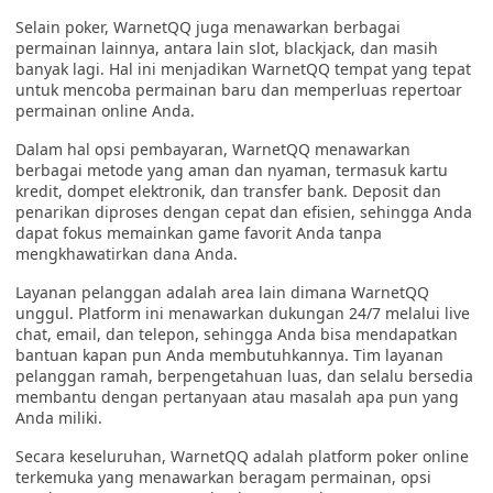
Selain poker, WarnetQQ juga menawarkan berbagai
permainan lainnya, antara lain slot, blackjack, dan masih
banyak lagi. Hal ini menjadikan WarnetQQ tempat yang tepat
untuk mencoba permainan baru dan memperluas repertoar
permainan online Anda.
Dalam hal opsi pembayaran, WarnetQQ menawarkan
berbagai metode yang aman dan nyaman, termasuk kartu
kredit, dompet elektronik, dan transfer bank. Deposit dan
penarikan diproses dengan cepat dan efisien, sehingga Anda
dapat fokus memainkan game favorit Anda tanpa
mengkhawatirkan dana Anda.
Layanan pelanggan adalah area lain dimana WarnetQQ
unggul. Platform ini menawarkan dukungan 24/7 melalui live
chat, email, dan telepon, sehingga Anda bisa mendapatkan
bantuan kapan pun Anda membutuhkannya. Tim layanan
pelanggan ramah, berpengetahuan luas, dan selalu bersedia
membantu dengan pertanyaan atau masalah apa pun yang
Anda miliki.
Secara keseluruhan, WarnetQQ adalah platform poker online
terkemuka yang menawarkan beragam permainan, opsi