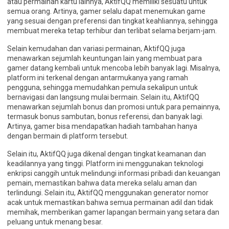
atau permainan kartu lainnya, AktifQQ memiliki sesuatu untuk
semua orang. Artinya, gamer selalu dapat menemukan game
yang sesuai dengan preferensi dan tingkat keahliannya, sehingga
membuat mereka tetap terhibur dan terlibat selama berjam-jam.
Selain kemudahan dan variasi permainan, AktifQQ juga
menawarkan sejumlah keuntungan lain yang membuat para
gamer datang kembali untuk mencoba lebih banyak lagi. Misalnya,
platform ini terkenal dengan antarmukanya yang ramah
pengguna, sehingga memudahkan pemula sekalipun untuk
bernavigasi dan langsung mulai bermain. Selain itu, AktifQQ
menawarkan sejumlah bonus dan promosi untuk para pemainnya,
termasuk bonus sambutan, bonus referensi, dan banyak lagi.
Artinya, gamer bisa mendapatkan hadiah tambahan hanya
dengan bermain di platform tersebut.
Selain itu, AktifQQ juga dikenal dengan tingkat keamanan dan
keadilannya yang tinggi. Platform ini menggunakan teknologi
enkripsi canggih untuk melindungi informasi pribadi dan keuangan
pemain, memastikan bahwa data mereka selalu aman dan
terlindungi. Selain itu, AktifQQ menggunakan generator nomor
acak untuk memastikan bahwa semua permainan adil dan tidak
memihak, memberikan gamer lapangan bermain yang setara dan
peluang untuk menang besar.