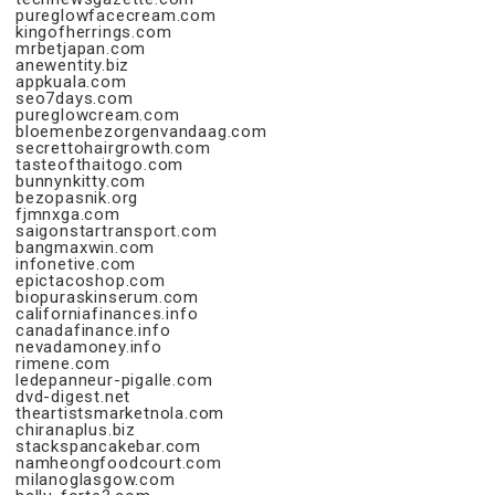
pureglowfacecream.com
kingofherrings.com
mrbetjapan.com
anewentity.biz
appkuala.com
seo7days.com
pureglowcream.com
bloemenbezorgenvandaag.com
secrettohairgrowth.com
tasteofthaitogo.com
bunnynkitty.com
bezopasnik.org
fjmnxga.com
saigonstartransport.com
bangmaxwin.com
infonetive.com
epictacoshop.com
biopuraskinserum.com
californiafinances.info
canadafinance.info
nevadamoney.info
rimene.com
ledepanneur-pigalle.com
dvd-digest.net
theartistsmarketnola.com
chiranaplus.biz
stackspancakebar.com
namheongfoodcourt.com
milanoglasgow.com