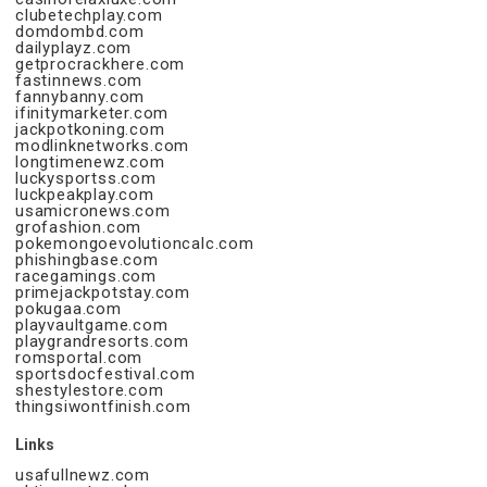
clubetechplay.com
domdombd.com
dailyplayz.com
getprocrackhere.com
fastinnews.com
fannybanny.com
ifinitymarketer.com
jackpotkoning.com
modlinknetworks.com
longtimenewz.com
luckysportss.com
luckpeakplay.com
usamicronews.com
grofashion.com
pokemongoevolutioncalc.com
phishingbase.com
racegamings.com
primejackpotstay.com
pokugaa.com
playvaultgame.com
playgrandresorts.com
romsportal.com
sportsdocfestival.com
shestylestore.com
thingsiwontfinish.com
Links
usafullnewz.com