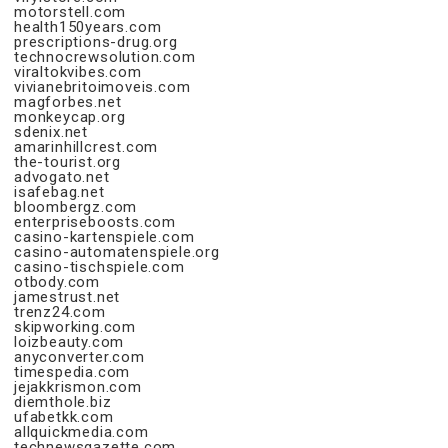
motorstell.com
health150years.com
prescriptions-drug.org
technocrewsolution.com
viraltokvibes.com
vivianebritoimoveis.com
magforbes.net
monkeycap.org
sdenix.net
amarinhillcrest.com
the-tourist.org
advogato.net
isafebag.net
bloombergz.com
enterpriseboosts.com
casino-kartenspiele.com
casino-automatenspiele.org
casino-tischspiele.com
otbody.com
jamestrust.net
trenz24.com
skipworking.com
loizbeauty.com
anyconverter.com
timespedia.com
jejakkrismon.com
diemthole.biz
ufabetkk.com
allquickmedia.com
technewsgazette.com