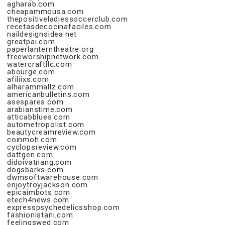
agharab.com
cheapammousa.com
thepositiveladiessoccerclub.com
recetasdecocinafaciles.com
naildesignsidea.net
greatpai.com
paperlanterntheatre.org
freeworshipnetwork.com
watercraftllc.com
abourge.com
afiliixs.com
alharammallz.com
americanbulletins.com
asespares.com
arabianstime.com
atticabblues.com
autometropolist.com
beautycreamreview.com
coinmoh.com
cyclopsreview.com
dattgen.com
didoivatnang.com
dogsbarks.com
dwmsoftwarehouse.com
enjoytroyjackson.com
epicaimbots.com
etech4news.com
expresspsychedelicsshop.com
fashionistani.com
feelingswed.com