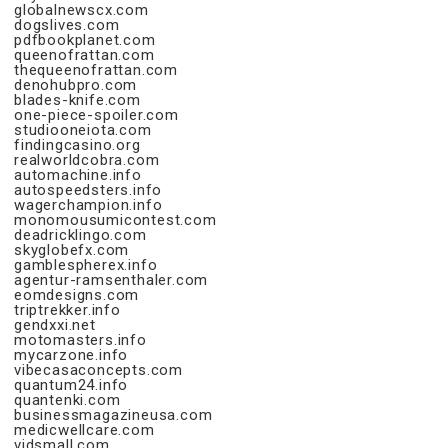
globalnewscx.com
dogslives.com
pdfbookplanet.com
queenofrattan.com
thequeenofrattan.com
denohubpro.com
blades-knife.com
one-piece-spoiler.com
studiooneiota.com
findingcasino.org
realworldcobra.com
automachine.info
autospeedsters.info
wagerchampion.info
monomousumicontest.com
deadricklingo.com
skyglobefx.com
gamblespherex.info
agentur-ramsenthaler.com
eomdesigns.com
triptrekker.info
gendxxi.net
motomasters.info
mycarzone.info
vibecasaconcepts.com
quantum24.info
quantenki.com
businessmagazineusa.com
medicwellcare.com
vidsmall.com