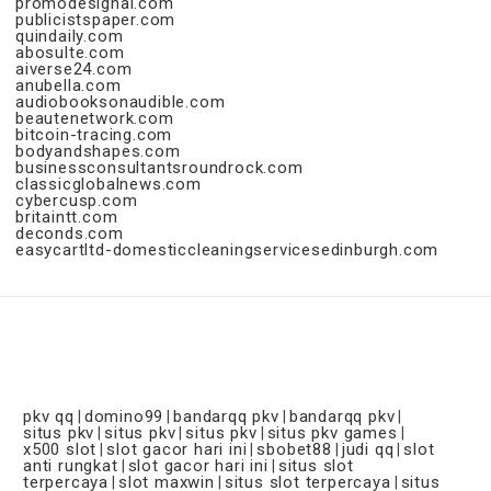
promodesignai.com
publicistspaper.com
quindaily.com
abosulte.com
aiverse24.com
anubella.com
audiobooksonaudible.com
beautenetwork.com
bitcoin-tracing.com
bodyandshapes.com
businessconsultantsroundrock.com
classicglobalnews.com
cybercusp.com
britaintt.com
deconds.com
easycartltd-domesticcleaningservicesedinburgh.com
pkv qq
domino99
bandarqq pkv
bandarqq pkv
|
|
|
|
situs pkv
situs pkv
situs pkv
situs pkv games
|
|
|
|
x500 slot
slot gacor hari ini
sbobet88
judi qq
slot
|
|
|
|
anti rungkat
slot gacor hari ini
situs slot
|
|
terpercaya
slot maxwin
situs slot terpercaya
situs
|
|
|