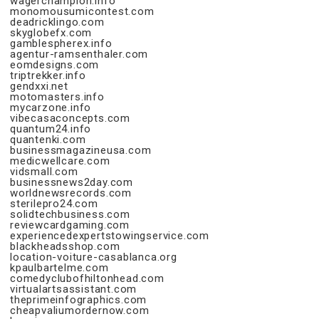
wagerchampion.info
monomousumicontest.com
deadricklingo.com
skyglobefx.com
gamblespherex.info
agentur-ramsenthaler.com
eomdesigns.com
triptrekker.info
gendxxi.net
motomasters.info
mycarzone.info
vibecasaconcepts.com
quantum24.info
quantenki.com
businessmagazineusa.com
medicwellcare.com
vidsmall.com
businessnews2day.com
worldnewsrecords.com
sterilepro24.com
solidtechbusiness.com
reviewcardgaming.com
experiencedexpertstowingservice.com
blackheadsshop.com
location-voiture-casablanca.org
kpaulbartelme.com
comedyclubofhiltonhead.com
virtualartsassistant.com
theprimeinfographics.com
cheapvaliumordernow.com