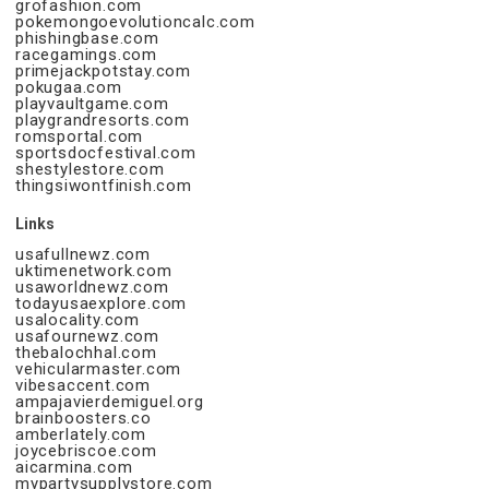
grofashion.com
pokemongoevolutioncalc.com
phishingbase.com
racegamings.com
primejackpotstay.com
pokugaa.com
playvaultgame.com
playgrandresorts.com
romsportal.com
sportsdocfestival.com
shestylestore.com
thingsiwontfinish.com
Links
usafullnewz.com
uktimenetwork.com
usaworldnewz.com
todayusaexplore.com
usalocality.com
usafournewz.com
thebalochhal.com
vehicularmaster.com
vibesaccent.com
ampajavierdemiguel.org
brainboosters.co
amberlately.com
joycebriscoe.com
aicarmina.com
mypartysupplystore.com