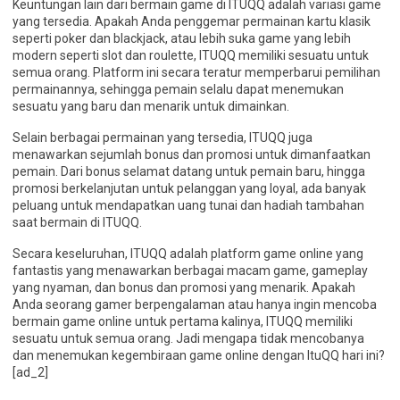
Keuntungan lain dari bermain game di ITUQQ adalah variasi game
yang tersedia. Apakah Anda penggemar permainan kartu klasik
seperti poker dan blackjack, atau lebih suka game yang lebih
modern seperti slot dan roulette, ITUQQ memiliki sesuatu untuk
semua orang. Platform ini secara teratur memperbarui pemilihan
permainannya, sehingga pemain selalu dapat menemukan
sesuatu yang baru dan menarik untuk dimainkan.
Selain berbagai permainan yang tersedia, ITUQQ juga
menawarkan sejumlah bonus dan promosi untuk dimanfaatkan
pemain. Dari bonus selamat datang untuk pemain baru, hingga
promosi berkelanjutan untuk pelanggan yang loyal, ada banyak
peluang untuk mendapatkan uang tunai dan hadiah tambahan
saat bermain di ITUQQ.
Secara keseluruhan, ITUQQ adalah platform game online yang
fantastis yang menawarkan berbagai macam game, gameplay
yang nyaman, dan bonus dan promosi yang menarik. Apakah
Anda seorang gamer berpengalaman atau hanya ingin mencoba
bermain game online untuk pertama kalinya, ITUQQ memiliki
sesuatu untuk semua orang. Jadi mengapa tidak mencobanya
dan menemukan kegembiraan game online dengan ItuQQ hari ini?
[ad_2]