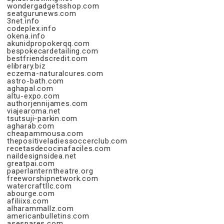
wondergadgetsshop.com
seatgurunews.com
3net.info
codeplex.info
okena.info
akunidpropokerqq.com
bespokecardetailing.com
bestfriendscredit.com
elibrary.biz
eczema-naturalcures.com
astro-bath.com
aghapal.com
altu-expo.com
authorjennijames.com
viajearoma.net
tsutsuji-parkin.com
agharab.com
cheapammousa.com
thepositiveladiessoccerclub.com
recetasdecocinafaciles.com
naildesignsidea.net
greatpai.com
paperlanterntheatre.org
freeworshipnetwork.com
watercraftllc.com
abourge.com
afiliixs.com
alharammallz.com
americanbulletins.com
asespares.com