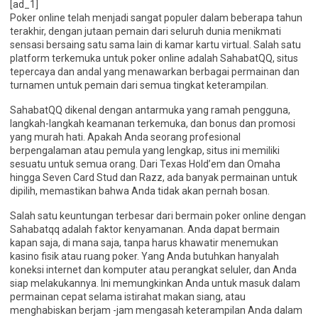
[ad_1]
Poker online telah menjadi sangat populer dalam beberapa tahun
terakhir, dengan jutaan pemain dari seluruh dunia menikmati
sensasi bersaing satu sama lain di kamar kartu virtual. Salah satu
platform terkemuka untuk poker online adalah SahabatQQ, situs
tepercaya dan andal yang menawarkan berbagai permainan dan
turnamen untuk pemain dari semua tingkat keterampilan.
SahabatQQ dikenal dengan antarmuka yang ramah pengguna,
langkah-langkah keamanan terkemuka, dan bonus dan promosi
yang murah hati. Apakah Anda seorang profesional
berpengalaman atau pemula yang lengkap, situs ini memiliki
sesuatu untuk semua orang. Dari Texas Hold’em dan Omaha
hingga Seven Card Stud dan Razz, ada banyak permainan untuk
dipilih, memastikan bahwa Anda tidak akan pernah bosan.
Salah satu keuntungan terbesar dari bermain poker online dengan
Sahabatqq adalah faktor kenyamanan. Anda dapat bermain
kapan saja, di mana saja, tanpa harus khawatir menemukan
kasino fisik atau ruang poker. Yang Anda butuhkan hanyalah
koneksi internet dan komputer atau perangkat seluler, dan Anda
siap melakukannya. Ini memungkinkan Anda untuk masuk dalam
permainan cepat selama istirahat makan siang, atau
menghabiskan berjam -jam mengasah keterampilan Anda dalam