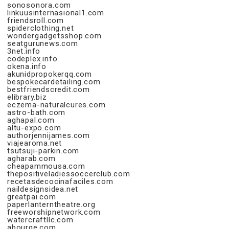
sonosonora.com
linkuusinternasional1.com
friendsroll.com
spiderclothing.net
wondergadgetsshop.com
seatgurunews.com
3net.info
codeplex.info
okena.info
akunidpropokerqq.com
bespokecardetailing.com
bestfriendscredit.com
elibrary.biz
eczema-naturalcures.com
astro-bath.com
aghapal.com
altu-expo.com
authorjennijames.com
viajearoma.net
tsutsuji-parkin.com
agharab.com
cheapammousa.com
thepositiveladiessoccerclub.com
recetasdecocinafaciles.com
naildesignsidea.net
greatpai.com
paperlanterntheatre.org
freeworshipnetwork.com
watercraftllc.com
abourge.com