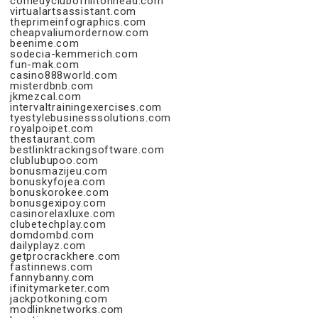
comedyclubofhiltonhead.com
virtualartsassistant.com
theprimeinfographics.com
cheapvaliumordernow.com
beenime.com
sodecia-kemmerich.com
fun-mak.com
casino888world.com
misterdbnb.com
jkmezcal.com
intervaltrainingexercises.com
tyestylebusinesssolutions.com
royalpoipet.com
thestaurant.com
bestlinktrackingsoftware.com
clublubupoo.com
bonusmazijeu.com
bonuskyfojea.com
bonuskorokee.com
bonusgexipoy.com
casinorelaxluxe.com
clubetechplay.com
domdombd.com
dailyplayz.com
getprocrackhere.com
fastinnews.com
fannybanny.com
ifinitymarketer.com
jackpotkoning.com
modlinknetworks.com