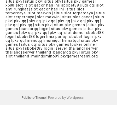
situs pkv
situs pkv
situs pkv
situs pkv games
|
|
|
|
x500 slot
slot gacor hari ini
sbobet88
judi qq
slot
|
|
|
|
anti rungkat
slot gacor hari ini
situs slot
|
|
terpercaya
slot maxwin
situs slot terpercaya
situs
|
|
|
slot terpercaya
slot maxwin
situs slot gacor
situs
|
|
|
pkv
pkv qq
pkv qq
pkv qq
pkv qq
pkv qq
pkv qq
|
|
|
|
|
|
|
pkv qq
pkv qq
situs pkv
situs pkv games
situs pkv
|
|
|
|
games
bandarqq login
situs pkv games
situs pkv
|
|
|
games
pkv qq
pkv qq
pkv qq
slot demo
sbobet88
|
|
|
|
|
login
sbobet88 login
mix parlay
sbobet login
pkv
|
|
|
|
qq
pkv qq
menuqq
murniqq
hematqq
situs pkv
|
|
|
|
|
games
situs qq
situs pkv games
poker online
|
|
|
|
situs pkv
sbobet88 login
server thailand
server
|
|
|
thailand
server thailand
bandarqq pkv
situs pkv
|
|
|
|
slot thailand
maindomino99.pkvgamesresmi.org
|
Publisho Theme
| Powered by Wordpress