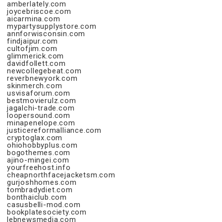
amberlately.com
joycebriscoe.com
aicarmina.com
mypartysupplystore.com
annforwisconsin.com
findjaipur.com
cultofjim.com
glimmerick.com
davidfollett.com
newcollegebeat.com
reverbnewyork.com
skinmerch.com
usvisaforum.com
bestmovierulz.com
jagalchi-trade.com
loopersound.com
minapenelope.com
justicereformalliance.com
cryptoglax.com
ohiohobbyplus.com
bogothemes.com
ajino-mingei.com
yourfreehost.info
cheapnorthfacejacketsm.com
gurjoshhomes.com
tombradydiet.com
bonthaiclub.com
casusbelli-mod.com
bookplatesociety.com
lebnewsmedia.com