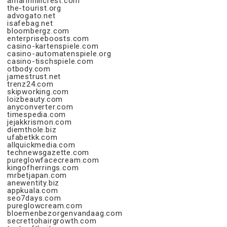
amarinhillcrest.com
the-tourist.org
advogato.net
isafebag.net
bloombergz.com
enterpriseboosts.com
casino-kartenspiele.com
casino-automatenspiele.org
casino-tischspiele.com
otbody.com
jamestrust.net
trenz24.com
skipworking.com
loizbeauty.com
anyconverter.com
timespedia.com
jejakkrismon.com
diemthole.biz
ufabetkk.com
allquickmedia.com
technewsgazette.com
pureglowfacecream.com
kingofherrings.com
mrbetjapan.com
anewentity.biz
appkuala.com
seo7days.com
pureglowcream.com
bloemenbezorgenvandaag.com
secrettohairgrowth.com