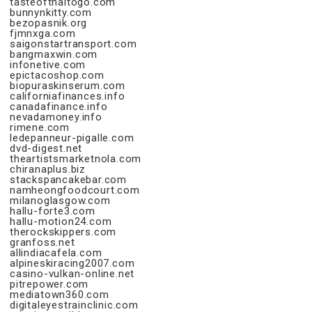
tasteofthaitogo.com
bunnynkitty.com
bezopasnik.org
fjmnxga.com
saigonstartransport.com
bangmaxwin.com
infonetive.com
epictacoshop.com
biopuraskinserum.com
californiafinances.info
canadafinance.info
nevadamoney.info
rimene.com
ledepanneur-pigalle.com
dvd-digest.net
theartistsmarketnola.com
chiranaplus.biz
stackspancakebar.com
namheongfoodcourt.com
milanoglasgow.com
hallu-forte3.com
hallu-motion24.com
therockskippers.com
granfoss.net
allindiacafela.com
alpineskiracing2007.com
casino-vulkan-online.net
pitrepower.com
mediatown360.com
digitaleyestrainclinic.com