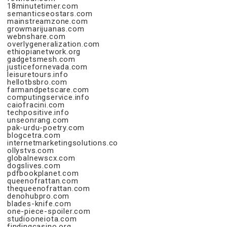
18minutetimer.com
semanticseostars.com
mainstreamzone.com
growmarijuanas.com
webnshare.com
overlygeneralization.com
ethiopianetwork.org
gadgetsmesh.com
justicefornevada.com
leisuretours.info
hellotbsbro.com
farmandpetscare.com
computingservice.info
caiofracini.com
techpositive.info
unseonrang.com
pak-urdu-poetry.com
blogcetra.com
internetmarketingsolutions.co
ollystvs.com
globalnewscx.com
dogslives.com
pdfbookplanet.com
queenofrattan.com
thequeenofrattan.com
denohubpro.com
blades-knife.com
one-piece-spoiler.com
studiooneiota.com
findingcasino.org