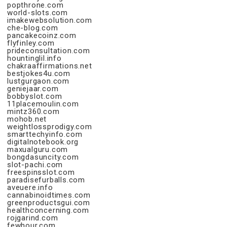
popthrone.com
world-slots.com
imakewebsolution.com
che-blog.com
pancakecoinz.com
flyfinley.com
prideconsultation.com
hountinglil.info
chakraaffirmations.net
bestjokes4u.com
lustgurgaon.com
geniejaar.com
bobbyslot.com
11placemoulin.com
mintz360.com
mohob.net
weightlossprodigy.com
smarttechyinfo.com
digitalnotebook.org
maxualguru.com
bongdasuncity.com
slot-pachi.com
freespinsslot.com
paradisefurballs.com
aveuere.info
cannabinoidtimes.com
greenproductsgui.com
healthconcerning.com
rojgarind.com
fewhour.com