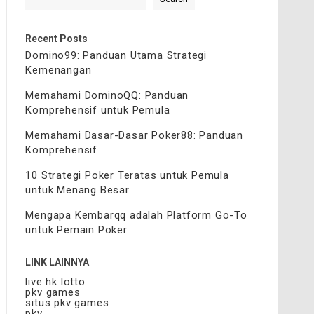
Recent Posts
Domino99: Panduan Utama Strategi
Kemenangan
Memahami DominoQQ: Panduan
Komprehensif untuk Pemula
Memahami Dasar-Dasar Poker88: Panduan
Komprehensif
10 Strategi Poker Teratas untuk Pemula
untuk Menang Besar
Mengapa Kembarqq adalah Platform Go-To
untuk Pemain Poker
LINK LAINNYA
live hk lotto
pkv games
situs pkv games
pkv