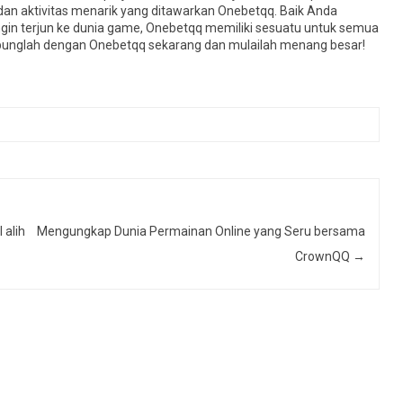
dan aktivitas menarik yang ditawarkan Onebetqq. Baik Anda
gin terjun ke dunia game, Onebetqq memiliki sesuatu untuk semua
unglah dengan Onebetqq sekarang dan mulailah menang besar!
 alih
Mengungkap Dunia Permainan Online yang Seru bersama
CrownQQ
→