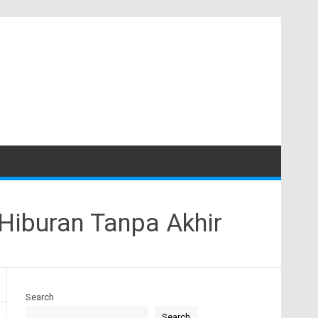
Hiburan Tanpa Akhir
Search
Search