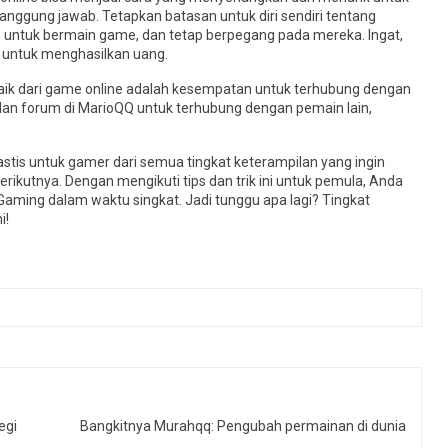
nggung jawab. Tetapkan batasan untuk diri sendiri tentang
 untuk bermain game, dan tetap berpegang pada mereka. Ingat,
 untuk menghasilkan uang.
baik dari game online adalah kesempatan untuk terhubung dengan
n dan forum di MarioQQ untuk terhubung dengan pemain lain,
stis untuk gamer dari semua tingkat keterampilan yang ingin
utnya. Dengan mengikuti tips dan trik ini untuk pemula, Anda
 Gaming dalam waktu singkat. Jadi tunggu apa lagi? Tingkat
i!
egi
Bangkitnya Murahqq: Pengubah permainan di dunia