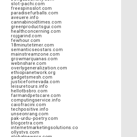
slot-pachi.com
freespinsslot.com
paradisefurballs.com
aveuere.info
cannabinoidtimes.com
greenproductsgui.com
healthconcerning.com
rojgarind.com
fewhour.com
18minutetimer.com
semanticseostars.com
mainstreamzone.com
growmarijuanas.com
webnshare.com
overlygeneralization.com
ethiopianetwork.org
gadgetsmesh.com
justicefornevada.com
leisuretours.info
hellotbsbro.com
farmandpetscare.com
computingservice.info
caiofracini.com
techpositive.info
unseonrang.com
pak-urdu-poetry.com
blogcetra.com
internetmarketingsolutions.co
ollystvs.com
globalnewscx.com