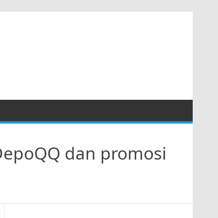
f DepoQQ dan promosi