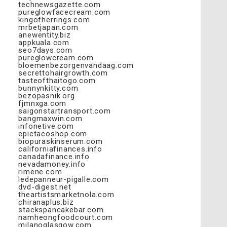
technewsgazette.com
pureglowfacecream.com
kingofherrings.com
mrbetjapan.com
anewentity.biz
appkuala.com
seo7days.com
pureglowcream.com
bloemenbezorgenvandaag.com
secrettohairgrowth.com
tasteofthaitogo.com
bunnynkitty.com
bezopasnik.org
fjmnxga.com
saigonstartransport.com
bangmaxwin.com
infonetive.com
epictacoshop.com
biopuraskinserum.com
californiafinances.info
canadafinance.info
nevadamoney.info
rimene.com
ledepanneur-pigalle.com
dvd-digest.net
theartistsmarketnola.com
chiranaplus.biz
stackspancakebar.com
namheongfoodcourt.com
milanoglasgow.com