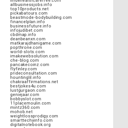
lindehealthcarefree.com
allbusinessjobs.info
top10products.net
pickabatours.com
beastmode-bodybuilding.com
financelplan.info
businessfuture.info
infojudibet.com
cbdmap.info
deanbeanxn.com
matkarajdhanigame.com
popthrone.com
world-slots.com
imakewebsolution.com
che-blog.com
pancakecoinz.com
flyfinley.com
prideconsultation.com
hountinglil.info
chakraaffirmations.net
bestjokes4u.com
lustgurgaon.com
geniejaar.com
bobbyslot.com
11placemoulin.com
mintz360.com
mohob.net
weightlossprodigy.com
smarttechyinfo.com
digitalnotebook.org