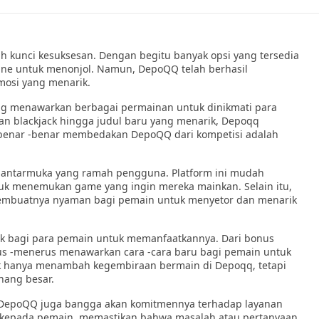
ah kunci kesuksesan. Dengan begitu banyak opsi yang tersedia
line untuk menonjol. Namun, DepoQQ telah berhasil
omosi yang menarik.
g menawarkan berbagai permainan untuk dinikmati para
dan blackjack hingga judul baru yang menarik, Depoqq
 benar -benar membedakan DepoQQ dari kompetisi adalah
ah antarmuka yang ramah pengguna. Platform ini mudah
uk menemukan game yang ingin mereka mainkan. Selain itu,
mbuatnya nyaman bagi pemain untuk menyetor dan menarik
 bagi para pemain untuk memanfaatkannya. Dari bonus
rus -menerus menawarkan cara -cara baru bagi pemain untuk
k hanya menambah kegembiraan bermain di Depoqq, tetapi
ang besar.
rik, DepoQQ juga bangga akan komitmennya terhadap layanan
 kepada pemain, memastikan bahwa masalah atau pertanyaan