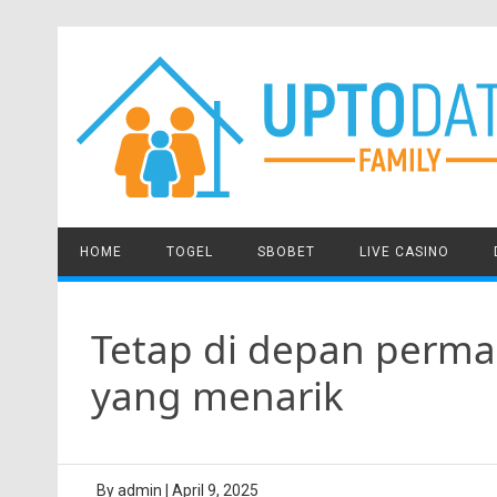
Skip
to
content
HOME
TOGEL
SBOBET
LIVE CASINO
Tetap di depan perma
yang menarik
By
admin
|
April 9, 2025