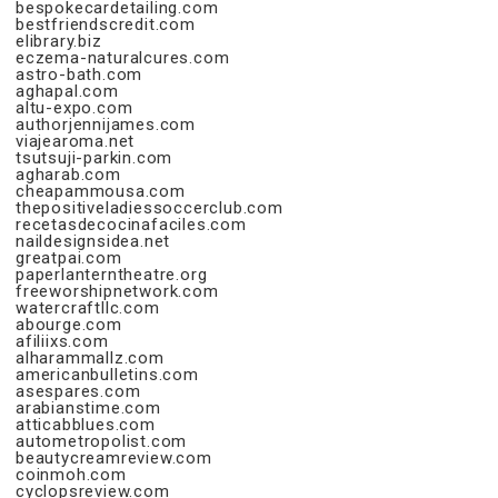
bespokecardetailing.com
bestfriendscredit.com
elibrary.biz
eczema-naturalcures.com
astro-bath.com
aghapal.com
altu-expo.com
authorjennijames.com
viajearoma.net
tsutsuji-parkin.com
agharab.com
cheapammousa.com
thepositiveladiessoccerclub.com
recetasdecocinafaciles.com
naildesignsidea.net
greatpai.com
paperlanterntheatre.org
freeworshipnetwork.com
watercraftllc.com
abourge.com
afiliixs.com
alharammallz.com
americanbulletins.com
asespares.com
arabianstime.com
atticabblues.com
autometropolist.com
beautycreamreview.com
coinmoh.com
cyclopsreview.com