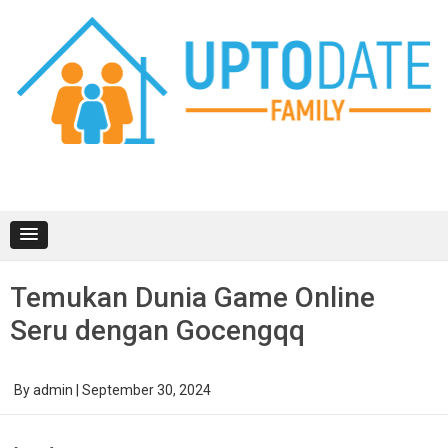
Skip
to
content
Temukan Dunia Game Online
Seru dengan Gocengqq
By
admin
|
September 30, 2024