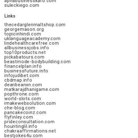
apnabusinesskaro.com
suleckiego.com
Links
thecedarglenmaltshop.com
georgemason.org
topicinhindi.com
uklanguageacademy.com
lindehealthcarefree.com
allbusinessjobs.info
top10products.net
pickabatours.com
beastmode-bodybuilding.com
financelplan.info
businessfuture.info
infojudibet.com
cbdmap.info
deanbeanxn.com
matkarajdhanigame.com
popthrone.com
world-slots.com
imakewebsolution.com
che-blog.com
pancakecoinz.com
flyfinley.com
prideconsultation.com
hountinglil.info
chakraaffirmations.net
bestjokes4u.com