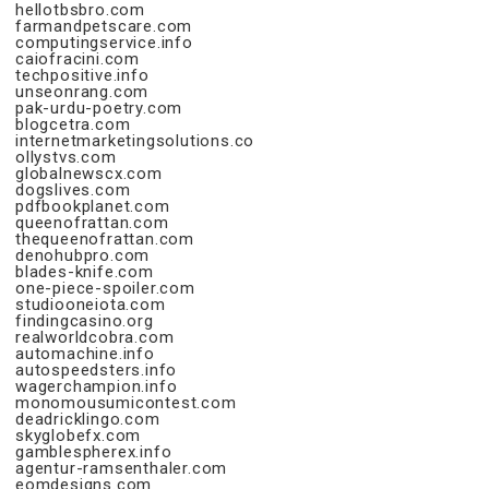
hellotbsbro.com
farmandpetscare.com
computingservice.info
caiofracini.com
techpositive.info
unseonrang.com
pak-urdu-poetry.com
blogcetra.com
internetmarketingsolutions.co
ollystvs.com
globalnewscx.com
dogslives.com
pdfbookplanet.com
queenofrattan.com
thequeenofrattan.com
denohubpro.com
blades-knife.com
one-piece-spoiler.com
studiooneiota.com
findingcasino.org
realworldcobra.com
automachine.info
autospeedsters.info
wagerchampion.info
monomousumicontest.com
deadricklingo.com
skyglobefx.com
gamblespherex.info
agentur-ramsenthaler.com
eomdesigns.com