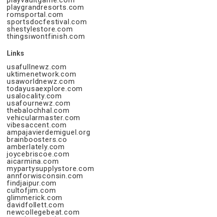
playgrandresorts.com
romsportal.com
sportsdocfestival.com
shestylestore.com
thingsiwontfinish.com
Links
usafullnewz.com
uktimenetwork.com
usaworldnewz.com
todayusaexplore.com
usalocality.com
usafournewz.com
thebalochhal.com
vehicularmaster.com
vibesaccent.com
ampajavierdemiguel.org
brainboosters.co
amberlately.com
joycebriscoe.com
aicarmina.com
mypartysupplystore.com
annforwisconsin.com
findjaipur.com
cultofjim.com
glimmerick.com
davidfollett.com
newcollegebeat.com