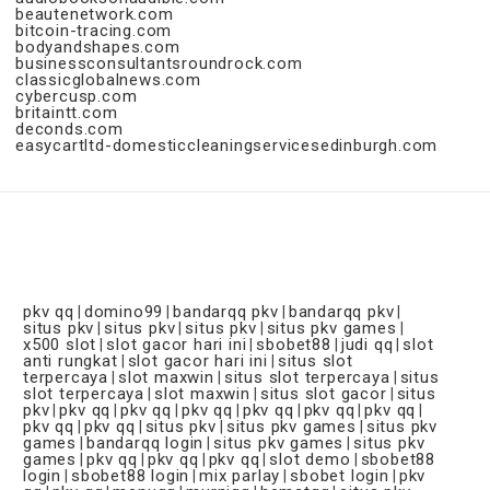
beautenetwork.com
bitcoin-tracing.com
bodyandshapes.com
businessconsultantsroundrock.com
classicglobalnews.com
cybercusp.com
britaintt.com
deconds.com
easycartltd-domesticcleaningservicesedinburgh.com
pkv qq
domino99
bandarqq pkv
bandarqq pkv
|
|
|
|
situs pkv
situs pkv
situs pkv
situs pkv games
|
|
|
|
x500 slot
slot gacor hari ini
sbobet88
judi qq
slot
|
|
|
|
anti rungkat
slot gacor hari ini
situs slot
|
|
terpercaya
slot maxwin
situs slot terpercaya
situs
|
|
|
slot terpercaya
slot maxwin
situs slot gacor
situs
|
|
|
pkv
pkv qq
pkv qq
pkv qq
pkv qq
pkv qq
pkv qq
|
|
|
|
|
|
|
pkv qq
pkv qq
situs pkv
situs pkv games
situs pkv
|
|
|
|
games
bandarqq login
situs pkv games
situs pkv
|
|
|
games
pkv qq
pkv qq
pkv qq
slot demo
sbobet88
|
|
|
|
|
login
sbobet88 login
mix parlay
sbobet login
pkv
|
|
|
|