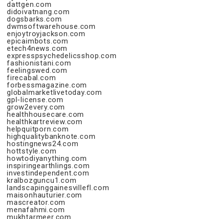
dattgen.com
didoivatnang.com
dogsbarks.com
dwmsoftwarehouse.com
enjoytroyjackson.com
epicaimbots.com
etech4news.com
expresspsychedelicsshop.com
fashionistani.com
feelingswed.com
firecabal.com
forbessmagazine.com
globalmarketlivetoday.com
gpl-license.com
grow2every.com
healthhousecare.com
healthkartreview.com
helpquitporn.com
highqualitybanknote.com
hostingnews24.com
hottstyle.com
howtodiyanything.com
inspiringearthlings.com
investindependent.com
kralbozguncu1.com
landscapinggainesvillefl.com
maisonhauturier.com
mascreator.com
menafahmi.com
mukhtarmeer.com