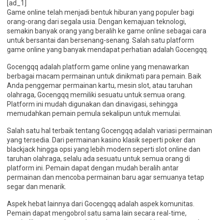
[ad_1]
Game online telah menjadi bentuk hiburan yang populer bagi
orang-orang dari segala usia. Dengan kemajuan teknologi,
semakin banyak orang yang beralih ke game online sebagai cara
untuk bersantai dan bersenang-senang. Salah satu platform
game online yang banyak mendapat perhatian adalah Gocengqq.
Gocengqq adalah platform game online yang menawarkan
berbagai macam permainan untuk dinikmati para pemain. Baik
Anda penggemar permainan kartu, mesin slot, atau taruhan
olahraga, Gocengqq memiliki sesuatu untuk semua orang.
Platform ini mudah digunakan dan dinavigasi, sehingga
memudahkan pemain pemula sekalipun untuk memulai.
Salah satu hal terbaik tentang Gocengqq adalah variasi permainan
yang tersedia. Dari permainan kasino klasik seperti poker dan
blackjack hingga opsi yang lebih modern seperti slot online dan
taruhan olahraga, selalu ada sesuatu untuk semua orang di
platform ini. Pemain dapat dengan mudah beralih antar
permainan dan mencoba permainan baru agar semuanya tetap
segar dan menarik.
Aspek hebat lainnya dari Gocengqq adalah aspek komunitas.
Pemain dapat mengobrol satu sama lain secara real-time,