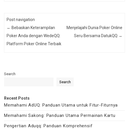
Post navigation
←
Bebaskan Keterampilan
Menjelajahi Dunia Poker Online
Poker Anda dengan WedeQQ:
Seru Bersama DatukQQ
→
Platform Poker Online Terbaik
Search
Search
Recent Posts
Memahami AdUQ: Panduan Utama untuk Fitur-Fiturnya
Memahami Sakong: Panduan Utama Permainan Kartu
Pengertian Aduqq: Panduan Komprehensif