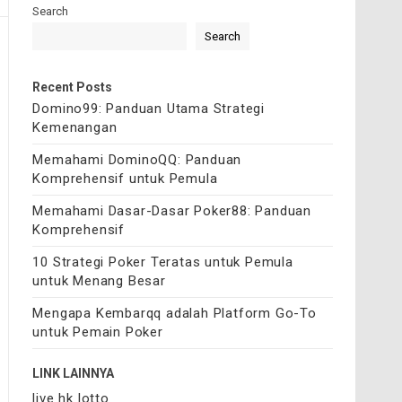
Search
Search
Recent Posts
Domino99: Panduan Utama Strategi
Kemenangan
Memahami DominoQQ: Panduan
Komprehensif untuk Pemula
Memahami Dasar-Dasar Poker88: Panduan
Komprehensif
10 Strategi Poker Teratas untuk Pemula
untuk Menang Besar
Mengapa Kembarqq adalah Platform Go-To
untuk Pemain Poker
LINK LAINNYA
live hk lotto