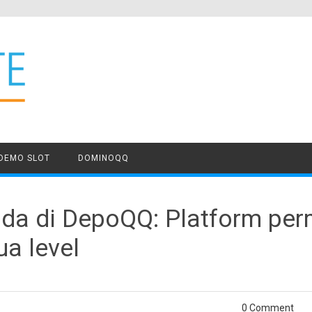
DEMO SLOT
DOMINOQQ
da di DepoQQ: Platform per
a level
0 Comment