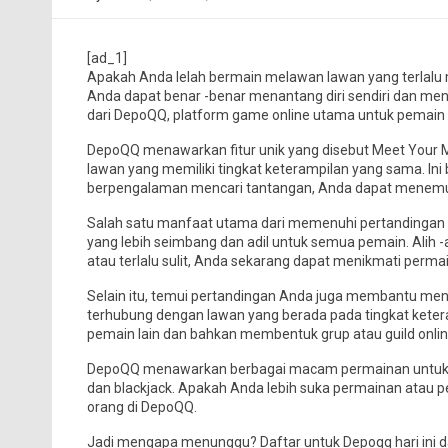
[ad_1]
Apakah Anda lelah bermain melawan lawan yang terlalu 
Anda dapat benar -benar menantang diri sendiri dan men
dari DepoQQ, platform game online utama untuk pemain d
DepoQQ menawarkan fitur unik yang disebut Meet Your
lawan yang memiliki tingkat keterampilan yang sama. In
berpengalaman mencari tantangan, Anda dapat menemu
Salah satu manfaat utama dari memenuhi pertandinga
yang lebih seimbang dan adil untuk semua pemain. Alih 
atau terlalu sulit, Anda sekarang dapat menikmati perma
Selain itu, temui pertandingan Anda juga membantu me
terhubung dengan lawan yang berada pada tingkat ket
pemain lain dan bahkan membentuk grup atau guild onlin
DepoQQ menawarkan berbagai macam permainan untuk dipi
dan blackjack. Apakah Anda lebih suka permainan atau p
orang di DepoQQ.
Jadi mengapa menunggu? Daftar untuk Depoqq hari ini d