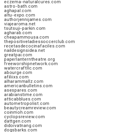
eczema-naturalcures.com
astro-bath.com
aghapal.com
altu-expo.com
authorjennijames.com
viajearoma.net
tsutsuji-parkin.com
agharab.com
cheapammousa.com
thepositiveladiessoccerclub.com
recetasdecocinafaciles.com
naildesignsidea.net
greatpai.com
paperlanterntheatre.org
freeworshipnetwork.com
watercraftllc.com
abourge.com
afiliixs.com
alharammallz.com
americanbulletins.com
asespares.com
arabianstime.com
atticabblues.com
autometropolist.com
beautycreamreview.com
coinmoh.com
cyclopsreview.com
dattgen.com
didoivatnang.com
dogsbarks.com