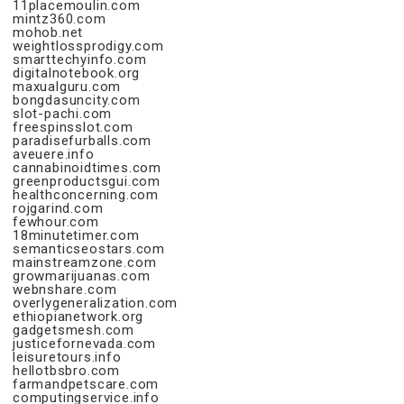
11placemoulin.com
mintz360.com
mohob.net
weightlossprodigy.com
smarttechyinfo.com
digitalnotebook.org
maxualguru.com
bongdasuncity.com
slot-pachi.com
freespinsslot.com
paradisefurballs.com
aveuere.info
cannabinoidtimes.com
greenproductsgui.com
healthconcerning.com
rojgarind.com
fewhour.com
18minutetimer.com
semanticseostars.com
mainstreamzone.com
growmarijuanas.com
webnshare.com
overlygeneralization.com
ethiopianetwork.org
gadgetsmesh.com
justicefornevada.com
leisuretours.info
hellotbsbro.com
farmandpetscare.com
computingservice.info