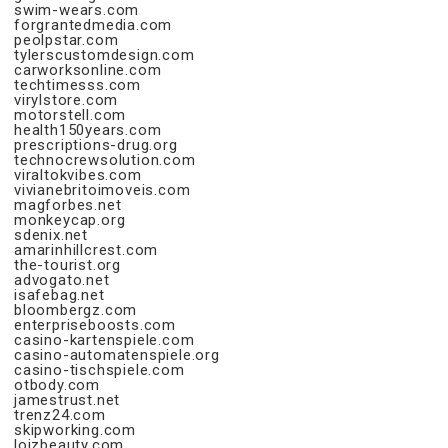
swim-wears.com
forgrantedmedia.com
peolpstar.com
tylerscustomdesign.com
carworksonline.com
techtimesss.com
virylstore.com
motorstell.com
health150years.com
prescriptions-drug.org
technocrewsolution.com
viraltokvibes.com
vivianebritoimoveis.com
magforbes.net
monkeycap.org
sdenix.net
amarinhillcrest.com
the-tourist.org
advogato.net
isafebag.net
bloombergz.com
enterpriseboosts.com
casino-kartenspiele.com
casino-automatenspiele.org
casino-tischspiele.com
otbody.com
jamestrust.net
trenz24.com
skipworking.com
loizbeauty.com