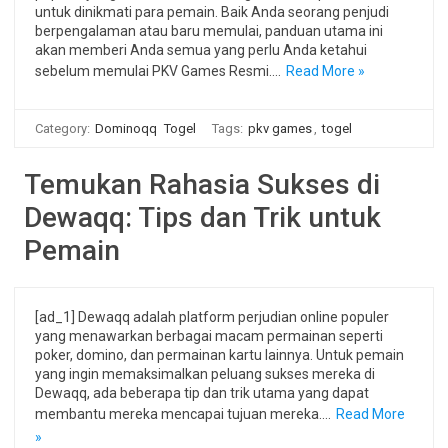
untuk dinikmati para pemain. Baik Anda seorang penjudi
berpengalaman atau baru memulai, panduan utama ini
akan memberi Anda semua yang perlu Anda ketahui
sebelum memulai PKV Games Resmi.…
Read More »
Category:
Dominoqq
Togel
Tags:
pkv games
,
togel
Temukan Rahasia Sukses di
Dewaqq: Tips dan Trik untuk
Pemain
[ad_1] Dewaqq adalah platform perjudian online populer
yang menawarkan berbagai macam permainan seperti
poker, domino, dan permainan kartu lainnya. Untuk pemain
yang ingin memaksimalkan peluang sukses mereka di
Dewaqq, ada beberapa tip dan trik utama yang dapat
membantu mereka mencapai tujuan mereka.…
Read More
»