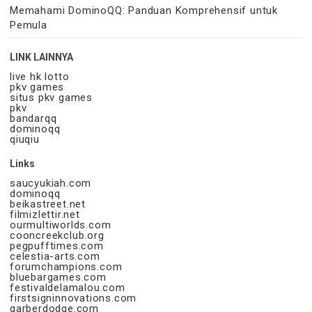
Memahami DominoQQ: Panduan Komprehensif untuk
Pemula
LINK LAINNYA
live hk lotto
pkv games
situs pkv games
pkv
bandarqq
dominoqq
qiuqiu
Links
saucyukiah.com
dominoqq
beikastreet.net
filmizlettir.net
ourmultiworlds.com
cooncreekclub.org
pegpufftimes.com
celestia-arts.com
forumchampions.com
bluebargames.com
festivaldelamalou.com
firstsigninnovations.com
garberdodge.com