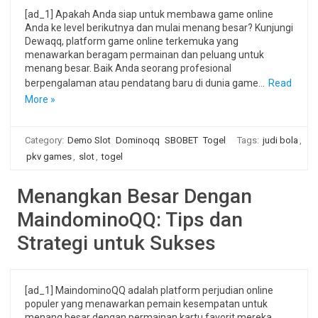
[ad_1] Apakah Anda siap untuk membawa game online
Anda ke level berikutnya dan mulai menang besar? Kunjungi
Dewaqq, platform game online terkemuka yang
menawarkan beragam permainan dan peluang untuk
menang besar. Baik Anda seorang profesional
berpengalaman atau pendatang baru di dunia game…
Read
More »
Category:
Demo Slot
Dominoqq
SBOBET
Togel
Tags:
judi bola
,
pkv games
,
slot
,
togel
Menangkan Besar Dengan
MaindominoQQ: Tips dan
Strategi untuk Sukses
[ad_1] MaindominoQQ adalah platform perjudian online
populer yang menawarkan pemain kesempatan untuk
menang besar dengan permainan kartu favorit mereka,