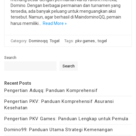
Domino. Dengan berbagai permainan dan turnamen yang
tersedia, ada banyak peluang untuk menguangkan aksi
tersebut. Namun, agar berhasil di MaindominoQQ, pemain
harus memiliki…
Read More »
Category:
Dominoqq
Togel
Tags:
pkv games
,
togel
Search
Search
Recent Posts
Pengertian Aduqq: Panduan Komprehensif
Pengertian PKV: Panduan Komprehensif Asuransi
Kesehatan
Pengertian PKV Games: Panduan Lengkap untuk Pemula
Domino99: Panduan Utama Strategi Kemenangan