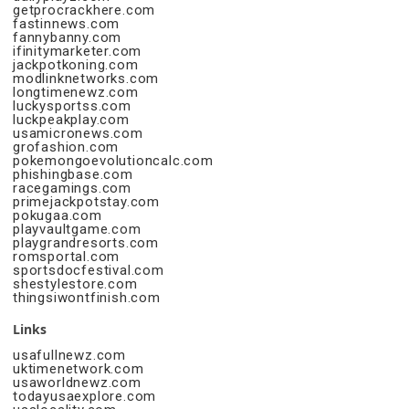
getprocrackhere.com
fastinnews.com
fannybanny.com
ifinitymarketer.com
jackpotkoning.com
modlinknetworks.com
longtimenewz.com
luckysportss.com
luckpeakplay.com
usamicronews.com
grofashion.com
pokemongoevolutioncalc.com
phishingbase.com
racegamings.com
primejackpotstay.com
pokugaa.com
playvaultgame.com
playgrandresorts.com
romsportal.com
sportsdocfestival.com
shestylestore.com
thingsiwontfinish.com
Links
usafullnewz.com
uktimenetwork.com
usaworldnewz.com
todayusaexplore.com