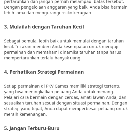
pertaruhkan dan jangan pernah melampaui batas tersebut.
Dengan pengelolaan anggaran yang baik, Anda bisa bermain
lebih lama dan mengurangi risiko kerugian.
3. Mulailah dengan Taruhan Kecil
Sebagai pemula, lebih baik untuk memulai dengan taruhan
kecil. Ini akan memberi Anda kesempatan untuk menguji
permainan dan memahami dinamika taruhan tanpa harus
mempertaruhkan terlalu banyak uang.
4. Perhatikan Strategi Permainan
Setiap permainan di PKV Games memiliki strategi tertentu
yang bisa meningkatkan peluang Anda untuk menang.
Pelajari cara bermain dengan cerdas, amati lawan Anda, dan
sesuaikan taruhan sesuai dengan situasi permainan. Dengan
strategi yang tepat, Anda dapat memperbesar peluang untuk
meraih kemenangan.
5. Jangan Terburu-Buru