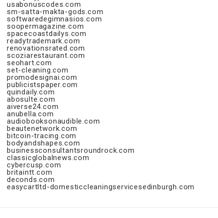
usabonuscodes.com
sm-satta-makta-gods.com
softwaredegimnasios.com
soopermagazine.com
spacecoastdailys.com
readytrademark.com
renovationsrated.com
scoziarestaurant.com
seohart.com
set-cleaning.com
promodesignai.com
publicistspaper.com
quindaily.com
abosulte.com
aiverse24.com
anubella.com
audiobooksonaudible.com
beautenetwork.com
bitcoin-tracing.com
bodyandshapes.com
businessconsultantsroundrock.com
classicglobalnews.com
cybercusp.com
britaintt.com
deconds.com
easycartltd-domesticcleaningservicesedinburgh.com