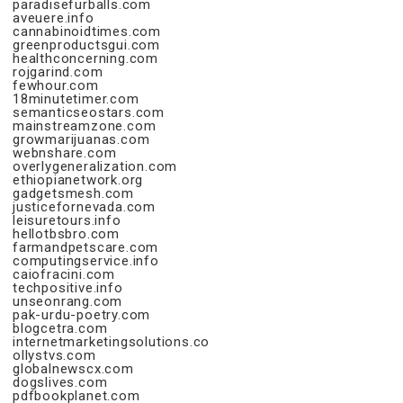
paradisefurballs.com
aveuere.info
cannabinoidtimes.com
greenproductsgui.com
healthconcerning.com
rojgarind.com
fewhour.com
18minutetimer.com
semanticseostars.com
mainstreamzone.com
growmarijuanas.com
webnshare.com
overlygeneralization.com
ethiopianetwork.org
gadgetsmesh.com
justicefornevada.com
leisuretours.info
hellotbsbro.com
farmandpetscare.com
computingservice.info
caiofracini.com
techpositive.info
unseonrang.com
pak-urdu-poetry.com
blogcetra.com
internetmarketingsolutions.co
ollystvs.com
globalnewscx.com
dogslives.com
pdfbookplanet.com