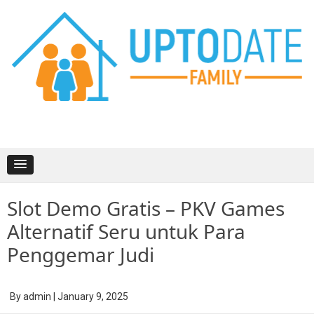
Skip
to
content
Slot Demo Gratis – PKV Games
Alternatif Seru untuk Para
Penggemar Judi
By
admin
|
January 9, 2025