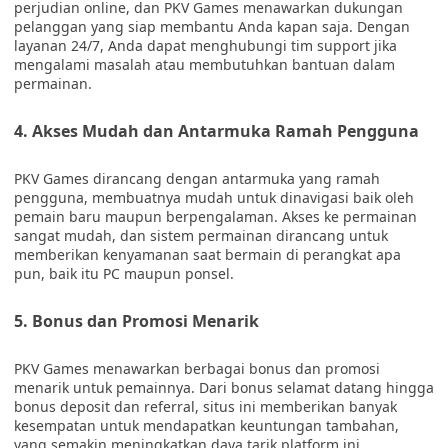
perjudian online, dan PKV Games menawarkan dukungan
pelanggan yang siap membantu Anda kapan saja. Dengan
layanan 24/7, Anda dapat menghubungi tim support jika
mengalami masalah atau membutuhkan bantuan dalam
permainan.
4. Akses Mudah dan Antarmuka Ramah Pengguna
PKV Games dirancang dengan antarmuka yang ramah
pengguna, membuatnya mudah untuk dinavigasi baik oleh
pemain baru maupun berpengalaman. Akses ke permainan
sangat mudah, dan sistem permainan dirancang untuk
memberikan kenyamanan saat bermain di perangkat apa
pun, baik itu PC maupun ponsel.
5. Bonus dan Promosi Menarik
PKV Games menawarkan berbagai bonus dan promosi
menarik untuk pemainnya. Dari bonus selamat datang hingga
bonus deposit dan referral, situs ini memberikan banyak
kesempatan untuk mendapatkan keuntungan tambahan,
yang semakin meningkatkan daya tarik platform ini.