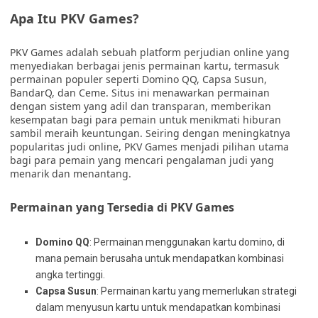
Apa Itu PKV Games?
PKV Games adalah sebuah platform perjudian online yang
menyediakan berbagai jenis permainan kartu, termasuk
permainan populer seperti Domino QQ, Capsa Susun,
BandarQ, dan Ceme. Situs ini menawarkan permainan
dengan sistem yang adil dan transparan, memberikan
kesempatan bagi para pemain untuk menikmati hiburan
sambil meraih keuntungan. Seiring dengan meningkatnya
popularitas judi online, PKV Games menjadi pilihan utama
bagi para pemain yang mencari pengalaman judi yang
menarik dan menantang.
Permainan yang Tersedia di PKV Games
Domino QQ
: Permainan menggunakan kartu domino, di
mana pemain berusaha untuk mendapatkan kombinasi
angka tertinggi.
Capsa Susun
: Permainan kartu yang memerlukan strategi
dalam menyusun kartu untuk mendapatkan kombinasi