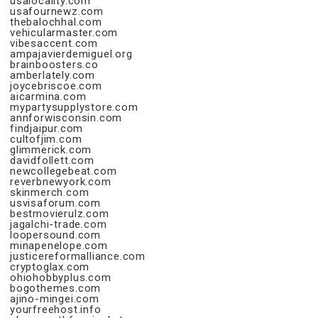
usalocality.com
usafournewz.com
thebalochhal.com
vehicularmaster.com
vibesaccent.com
ampajavierdemiguel.org
brainboosters.co
amberlately.com
joycebriscoe.com
aicarmina.com
mypartysupplystore.com
annforwisconsin.com
findjaipur.com
cultofjim.com
glimmerick.com
davidfollett.com
newcollegebeat.com
reverbnewyork.com
skinmerch.com
usvisaforum.com
bestmovierulz.com
jagalchi-trade.com
loopersound.com
minapenelope.com
justicereformalliance.com
cryptoglax.com
ohiohobbyplus.com
bogothemes.com
ajino-mingei.com
yourfreehost.info