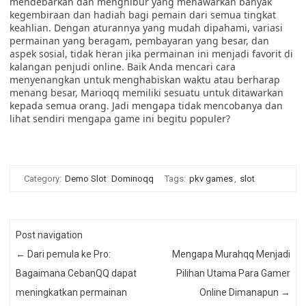
mendebarkan dan menghibur yang menawarkan banyak
kegembiraan dan hadiah bagi pemain dari semua tingkat
keahlian. Dengan aturannya yang mudah dipahami, variasi
permainan yang beragam, pembayaran yang besar, dan
aspek sosial, tidak heran jika permainan ini menjadi favorit di
kalangan penjudi online. Baik Anda mencari cara
menyenangkan untuk menghabiskan waktu atau berharap
menang besar, Marioqq memiliki sesuatu untuk ditawarkan
kepada semua orang. Jadi mengapa tidak mencobanya dan
lihat sendiri mengapa game ini begitu populer?
Category:
Demo Slot
Dominoqq
Tags:
pkv games
,
slot
Post navigation
←
Dari pemula ke Pro:
Mengapa Murahqq Menjadi
Bagaimana CebanQQ dapat
Pilihan Utama Para Gamer
meningkatkan permainan
Online Dimanapun
→