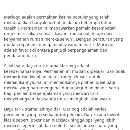
Marioqq adalah permainan kasino populer yang telah
mendapatkan banyak perhatian dalam beberapa tahun
terakhir. Permainan ini menawarkan pemain kesempatan
untuk merasakan sensasi kasino tradisional, tetapi dari
kenyamanan rumah mereka sendiri. Dengan peraturan yang
mudah dipahami dan gameplay yang menarik, Marioqq
adalah favorit di antara penjudi berpengalaman dan
pendatang baru.
Salah satu daya tarik utama Marioqq adalah
kesederhanaannya. Permainan ini mudah dipelajari dan tidak
memerlukan keahlian atau strategi khusus untuk
memainkannya. Hal ini menjadikannya pilihan ideal bagi
mereka yang baru mengenal dunia perjudian online, serta
bagi pemain berpengalaman yang mencari cara
menyenangkan dan santai untuk menghabiskan waktu.
Daya tarik utama lainnya dari Marioqq adalah variasi
permainan yang tersedia untuk pemain. Dari kasino favorit
klasik seperti poker dan blackjack hingga opsi yang lebih
modern seperti slot dan roulette, selalu ada sesuatu yang