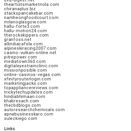
theartistsmarketnola.com
chiranaplus.biz
stackspancakebar.com
namheongfoodcourt.com
milanoglasgow.com
hallu-forte3.com
hallu-motion24.com
therockskippers.com
granfoss.net
allindiacafela.com
alpineskiracing2007.com
casino-vulkan-online.net
pitrepower.com
mediatown360.com
digitaleyestrainclinic.com
missionposible.com
online-casinos-vegas.com
xfinityrouterlogin.com
marketingjacks.com
topappliancereviews.com
trickytechupdates.com
hindiabhimaan.com
khabresach.com
thecbdblogs.com
autoresearchchemicals.com
apnabusinesskaro.com
suleckiego.com
Links