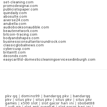
set-cleaning.com
promodesignai.com
publicistspaper.com
quindaily.com
abosulte.com
aiverse24.com
anubella.com
audiobooksonaudible.com
beautenetwork.com
bitcoin-tracing.com
bodyandshapes.com
businessconsultantsroundrock.com
classicglobalnews.com
cybercusp.com
britaintt.com
deconds.com
easycartltd-domesticcleaningservicesedinburgh.com
pkv qq
domino99
bandarqq pkv
bandarqq
|
|
|
pkv
situs pkv
situs pkv
situs pkv
situs pkv
|
|
|
|
games
x500 slot
slot gacor hari ini
sbobet88
|
|
|
judi qq
slot anti rungkat
slot gacor hari ini
|
|
|
|