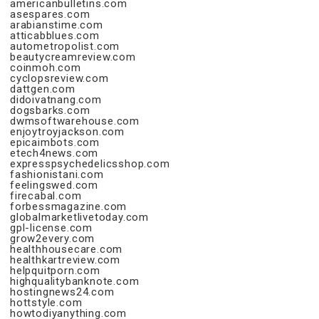
americanbulletins.com
asespares.com
arabianstime.com
atticabblues.com
autometropolist.com
beautycreamreview.com
coinmoh.com
cyclopsreview.com
dattgen.com
didoivatnang.com
dogsbarks.com
dwmsoftwarehouse.com
enjoytroyjackson.com
epicaimbots.com
etech4news.com
expresspsychedelicsshop.com
fashionistani.com
feelingswed.com
firecabal.com
forbessmagazine.com
globalmarketlivetoday.com
gpl-license.com
grow2every.com
healthhousecare.com
healthkartreview.com
helpquitporn.com
highqualitybanknote.com
hostingnews24.com
hottstyle.com
howtodiyanything.com