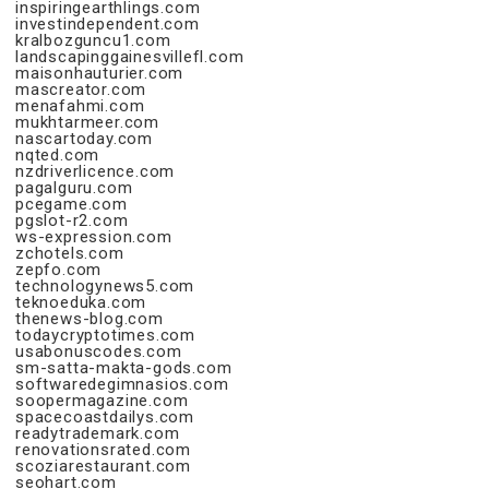
inspiringearthlings.com
investindependent.com
kralbozguncu1.com
landscapinggainesvillefl.com
maisonhauturier.com
mascreator.com
menafahmi.com
mukhtarmeer.com
nascartoday.com
nqted.com
nzdriverlicence.com
pagalguru.com
pcegame.com
pgslot-r2.com
ws-expression.com
zchotels.com
zepfo.com
technologynews5.com
teknoeduka.com
thenews-blog.com
todaycryptotimes.com
usabonuscodes.com
sm-satta-makta-gods.com
softwaredegimnasios.com
soopermagazine.com
spacecoastdailys.com
readytrademark.com
renovationsrated.com
scoziarestaurant.com
seohart.com