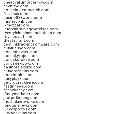
cheapvaliumordernow.com
beenime.com
sodecia-kemmerich.com
fun-mak.com
casino888world.com
misterdbnb.com
jkmezcal.com
intervaltrainingexercises.com
tyestylebusinesssolutions.com
royalpoipet.com
thestaurant.com
bestlinktrackingsoftware.com
clublubupoo.com
bonusmazijeu.com
bonuskyfojea.com
bonuskorokee.com
bonusgexipoy.com
casinorelaxluxe.com
clubetechplay.com
domdombd.com
dailyplayz.com
getprocrackhere.com
fastinnews.com
fannybanny.com
ifinitymarketer.com
jackpotkoning.com
modlinknetworks.com
longtimenewz.com
luckysportss.com
luckpeakplay.com