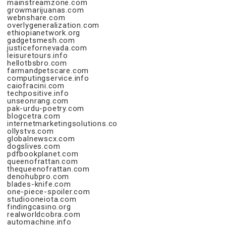
mainstreamzone.com
growmarijuanas.com
webnshare.com
overlygeneralization.com
ethiopianetwork.org
gadgetsmesh.com
justicefornevada.com
leisuretours.info
hellotbsbro.com
farmandpetscare.com
computingservice.info
caiofracini.com
techpositive.info
unseonrang.com
pak-urdu-poetry.com
blogcetra.com
internetmarketingsolutions.co
ollystvs.com
globalnewscx.com
dogslives.com
pdfbookplanet.com
queenofrattan.com
thequeenofrattan.com
denohubpro.com
blades-knife.com
one-piece-spoiler.com
studiooneiota.com
findingcasino.org
realworldcobra.com
automachine.info