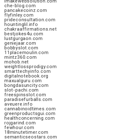
imakewebsolution.com
che-blog.com
pancakecoinz.com
flyfinley.com
prideconsultation.com
hountinglil.info
chakraaffirmations.net
bestjokes4u.com
lustgurgaon.com
geniejaar.com
bobbyslot.com
11placemoulin.com
mintz360.com
mohob.net
weightlossprodigy.com
smarttechyinfo.com
digitalnotebook.org
maxualguru.com
bongdasuncity.com
slot-pachi.com
freespinsslot.com
paradisefurballs.com
aveuere.info
cannabinoidtimes.com
greenproductsgui.com
healthconcerning.com
rojgarind.com
fewhour.com
18minutetimer.com
semanticseostars.com