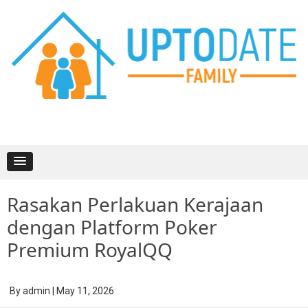
Skip
to
content
Rasakan Perlakuan Kerajaan
dengan Platform Poker
Premium RoyalQQ
By
admin
|
May 11, 2026