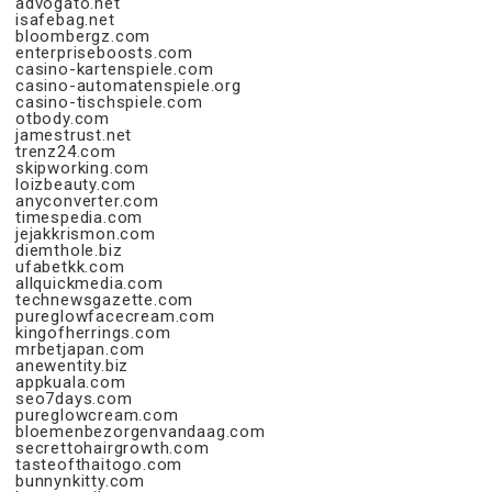
advogato.net
isafebag.net
bloombergz.com
enterpriseboosts.com
casino-kartenspiele.com
casino-automatenspiele.org
casino-tischspiele.com
otbody.com
jamestrust.net
trenz24.com
skipworking.com
loizbeauty.com
anyconverter.com
timespedia.com
jejakkrismon.com
diemthole.biz
ufabetkk.com
allquickmedia.com
technewsgazette.com
pureglowfacecream.com
kingofherrings.com
mrbetjapan.com
anewentity.biz
appkuala.com
seo7days.com
pureglowcream.com
bloemenbezorgenvandaag.com
secrettohairgrowth.com
tasteofthaitogo.com
bunnynkitty.com