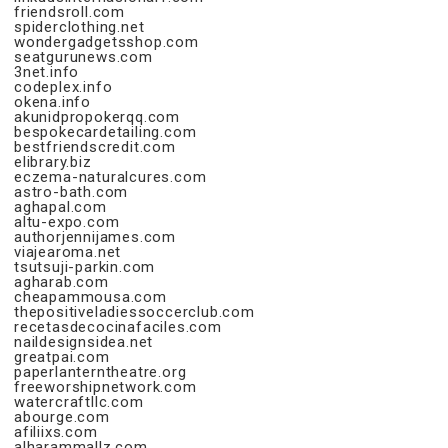
friendsroll.com
spiderclothing.net
wondergadgetsshop.com
seatgurunews.com
3net.info
codeplex.info
okena.info
akunidpropokerqq.com
bespokecardetailing.com
bestfriendscredit.com
elibrary.biz
eczema-naturalcures.com
astro-bath.com
aghapal.com
altu-expo.com
authorjennijames.com
viajearoma.net
tsutsuji-parkin.com
agharab.com
cheapammousa.com
thepositiveladiessoccerclub.com
recetasdecocinafaciles.com
naildesignsidea.net
greatpai.com
paperlanterntheatre.org
freeworshipnetwork.com
watercraftllc.com
abourge.com
afiliixs.com
alharammallz.com