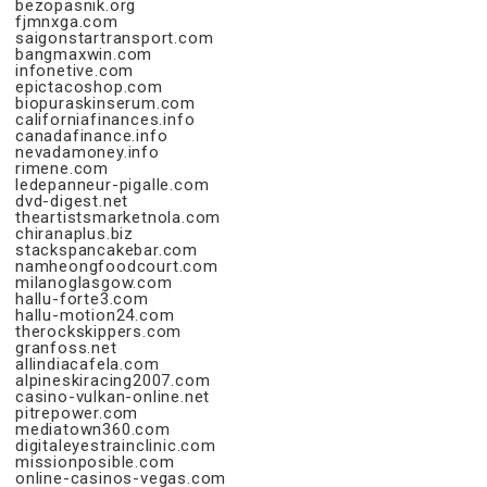
bezopasnik.org
fjmnxga.com
saigonstartransport.com
bangmaxwin.com
infonetive.com
epictacoshop.com
biopuraskinserum.com
californiafinances.info
canadafinance.info
nevadamoney.info
rimene.com
ledepanneur-pigalle.com
dvd-digest.net
theartistsmarketnola.com
chiranaplus.biz
stackspancakebar.com
namheongfoodcourt.com
milanoglasgow.com
hallu-forte3.com
hallu-motion24.com
therockskippers.com
granfoss.net
allindiacafela.com
alpineskiracing2007.com
casino-vulkan-online.net
pitrepower.com
mediatown360.com
digitaleyestrainclinic.com
missionposible.com
online-casinos-vegas.com