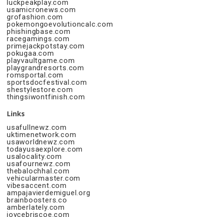
luckpeakplay.com
usamicronews.com
grofashion.com
pokemongoevolutioncalc.com
phishingbase.com
racegamings.com
primejackpotstay.com
pokugaa.com
playvaultgame.com
playgrandresorts.com
romsportal.com
sportsdocfestival.com
shestylestore.com
thingsiwontfinish.com
Links
usafullnewz.com
uktimenetwork.com
usaworldnewz.com
todayusaexplore.com
usalocality.com
usafournewz.com
thebalochhal.com
vehicularmaster.com
vibesaccent.com
ampajavierdemiguel.org
brainboosters.co
amberlately.com
joycebriscoe.com