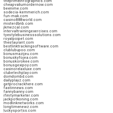
theprimeinfographics.com
cheapvaliumordernow.com
beenime.com
sodecia-kemmerich.com
fun-mak.com
casino888world.com
misterdbnb.com
jkmezcal.com
intervaltrainingexercises.com
tyestylebusinesssolutions.com
royalpoipet.com
thestaurant.com
bestlinktrackingsoftware.com
clublubupoo.com
bonusmazijeu.com
bonuskyfojea.com
bonuskorokee.com
bonusgexipoy.com
casinorelaxluxe.com
clubetechplay.com
domdombd.com
dailyplayz.com
getprocrackhere.com
fastinnews.com
fannybanny.com
ifinitymarketer.com
jackpotkoning.com
modlinknetworks.com
longtimenewz.com
luckysportss.com