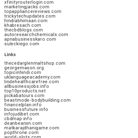
xfinityrouterlogin.com
marketingjacks.com
topappliancereviews.com
trickytechupdates.com
hindiabhimaan.com
khabresach.com
thecbdblogs.com
autoresearchchemicals.com
apnabusinesskaro.com
suleckiego.com
Links
thecedarglenmaltshop.com
georgemason.org
topicinhindi.com
uklanguageacademy.com
lindehealthcarefree.com
allbusinessjobs.info
top10products.net
pickabatours.com
beastmode-bodybuilding.com
financelplan.info
businessfuture.info
infojudibet.com
cbdmap.info
deanbeanxn.com
matkarajdhanigame.com
popthrone.com
world-slots.com