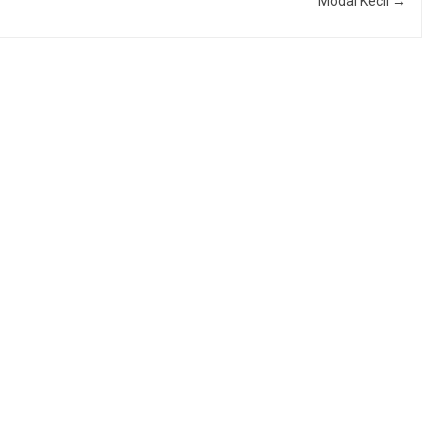
Modal Kecil
→