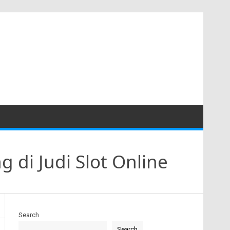
di Judi Slot Online
Search
Search