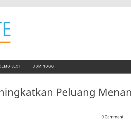
DEMO SLOT
DOMINOQQ
ingkatkan Peluang Menang 
0 Comment