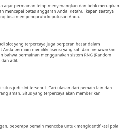
ga agar permainan tetap menyenangkan dan tidak merugikan.
dah mencapai batas anggaran Anda. Ketahui kapan saatnya
ang bisa mempengaruhi keputusan Anda.
judi slot yang terpercaya juga berperan besar dalam
t Anda bermain memiliki lisensi yang sah dan menawarkan
tikan bahwa permainan menggunakan sistem RNG (Random
dan adil.
itus judi slot tersebut. Cari ulasan dari pemain lain dan
 yang aman. Situs yang terpercaya akan memberikan
an, beberapa pemain mencoba untuk mengidentifikasi pola