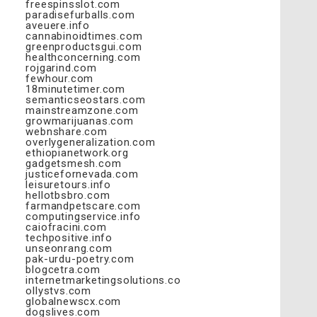
freespinsslot.com
paradisefurballs.com
aveuere.info
cannabinoidtimes.com
greenproductsgui.com
healthconcerning.com
rojgarind.com
fewhour.com
18minutetimer.com
semanticseostars.com
mainstreamzone.com
growmarijuanas.com
webnshare.com
overlygeneralization.com
ethiopianetwork.org
gadgetsmesh.com
justicefornevada.com
leisuretours.info
hellotbsbro.com
farmandpetscare.com
computingservice.info
caiofracini.com
techpositive.info
unseonrang.com
pak-urdu-poetry.com
blogcetra.com
internetmarketingsolutions.co
ollystvs.com
globalnewscx.com
dogslives.com