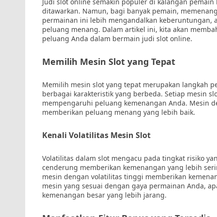
Judi slot online semakin populer di kalangan pemai
ditawarkan. Namun, bagi banyak pemain, memenangk
permainan ini lebih mengandalkan keberuntungan, a
peluang menang. Dalam artikel ini, kita akan memb
peluang Anda dalam bermain judi slot online.
Memilih Mesin Slot yang Tepat
Memilih mesin slot yang tepat merupakan langkah pe
berbagai karakteristik yang berbeda. Setiap mesin sl
mempengaruhi peluang kemenangan Anda. Mesin deng
memberikan peluang menang yang lebih baik.
Kenali Volatilitas Mesin Slot
Volatilitas dalam slot mengacu pada tingkat risiko y
cenderung memberikan kemenangan yang lebih sering
mesin dengan volatilitas tinggi memberikan kemenang
mesin yang sesuai dengan gaya permainan Anda, apa
kemenangan besar yang lebih jarang.