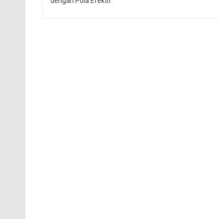
dengan Pola Efektif