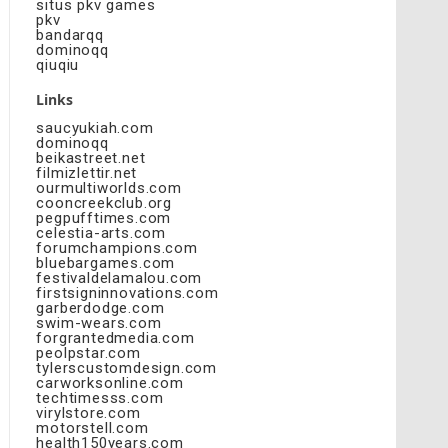
situs pkv games
pkv
bandarqq
dominoqq
qiuqiu
Links
saucyukiah.com
dominoqq
beikastreet.net
filmizlettir.net
ourmultiworlds.com
cooncreekclub.org
pegpufftimes.com
celestia-arts.com
forumchampions.com
bluebargames.com
festivaldelamalou.com
firstsigninnovations.com
garberdodge.com
swim-wears.com
forgrantedmedia.com
peolpstar.com
tylerscustomdesign.com
carworksonline.com
techtimesss.com
virylstore.com
motorstell.com
health150years.com