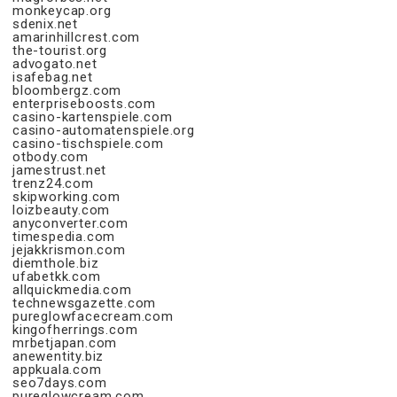
monkeycap.org
sdenix.net
amarinhillcrest.com
the-tourist.org
advogato.net
isafebag.net
bloombergz.com
enterpriseboosts.com
casino-kartenspiele.com
casino-automatenspiele.org
casino-tischspiele.com
otbody.com
jamestrust.net
trenz24.com
skipworking.com
loizbeauty.com
anyconverter.com
timespedia.com
jejakkrismon.com
diemthole.biz
ufabetkk.com
allquickmedia.com
technewsgazette.com
pureglowfacecream.com
kingofherrings.com
mrbetjapan.com
anewentity.biz
appkuala.com
seo7days.com
pureglowcream.com