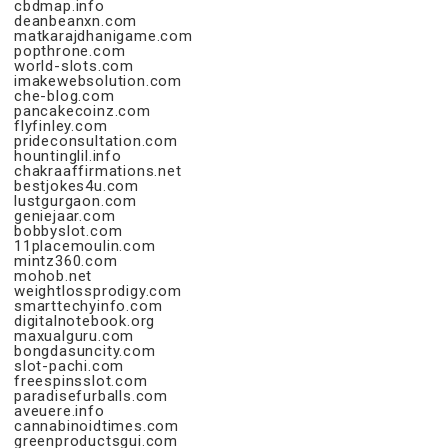
cbdmap.info
deanbeanxn.com
matkarajdhanigame.com
popthrone.com
world-slots.com
imakewebsolution.com
che-blog.com
pancakecoinz.com
flyfinley.com
prideconsultation.com
hountinglil.info
chakraaffirmations.net
bestjokes4u.com
lustgurgaon.com
geniejaar.com
bobbyslot.com
11placemoulin.com
mintz360.com
mohob.net
weightlossprodigy.com
smarttechyinfo.com
digitalnotebook.org
maxualguru.com
bongdasuncity.com
slot-pachi.com
freespinsslot.com
paradisefurballs.com
aveuere.info
cannabinoidtimes.com
greenproductsgui.com