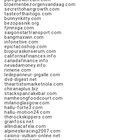
bloemenbezorgenvandaag.com
secrettohairgrowth.com
tasteofthaitogo.com
bunnynkitty.com
bezopasnik.org
fjmnxga.com
saigonstartransport.com
bangmaxwin.com
infonetive.com
epictacoshop.com
biopuraskinserum.com
californiafinances.info
canadafinance.info
nevadamoney.info
rimene.com
ledepanneur-pigalle.com
dvd-digest.net
theartistsmarketnola.com
chiranaplus.biz
stackspancakebar.com
namheongfoodcourt.com
milanoglasgow.com
hallu-forte3.com
hallu-motion24.com
therockskippers.com
granfoss.net
allindiacafela.com
alpineskiracing2007.com
casino-vulkan-online.net