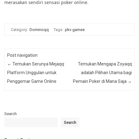
merasakan sendiri sensasi poker online.
Category:
Dominoqq
Tags:
pkv games
Post navigation
←
Temukan Serunya Mejaqq:
Temukan Mengapa Zoyaqq
Platform Unggulan untuk
adalah Pilihan Utama bagi
Penggemar Game Online
Pemain Poker di Mana Saja
→
Search
Search