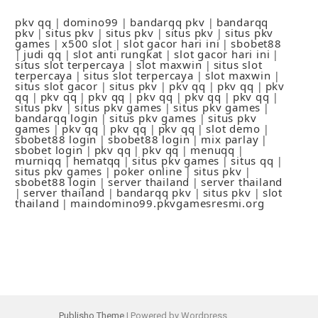
pkv qq
domino99
bandarqq pkv
bandarqq
|
|
|
pkv
situs pkv
situs pkv
situs pkv
situs pkv
|
|
|
|
games
x500 slot
slot gacor hari ini
sbobet88
|
|
|
judi qq
slot anti rungkat
slot gacor hari ini
|
|
|
|
situs slot terpercaya
slot maxwin
situs slot
|
|
terpercaya
situs slot terpercaya
slot maxwin
|
|
|
situs slot gacor
situs pkv
pkv qq
pkv qq
pkv
|
|
|
|
qq
pkv qq
pkv qq
pkv qq
pkv qq
pkv qq
|
|
|
|
|
|
situs pkv
situs pkv games
situs pkv games
|
|
|
bandarqq login
situs pkv games
situs pkv
|
|
games
pkv qq
pkv qq
pkv qq
slot demo
|
|
|
|
|
sbobet88 login
sbobet88 login
mix parlay
|
|
|
sbobet login
pkv qq
pkv qq
menuqq
|
|
|
|
murniqq
hematqq
situs pkv games
situs qq
|
|
|
|
situs pkv games
poker online
situs pkv
|
|
|
sbobet88 login
server thailand
server thailand
|
|
server thailand
bandarqq pkv
situs pkv
slot
|
|
|
|
thailand
maindomino99.pkvgamesresmi.org
|
Publisho Theme
| Powered by Wordpress