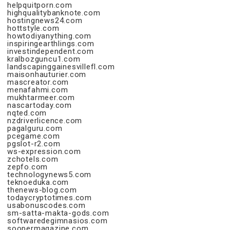
helpquitporn.com
highqualitybanknote.com
hostingnews24.com
hottstyle.com
howtodiyanything.com
inspiringearthlings.com
investindependent.com
kralbozguncu1.com
landscapinggainesvillefl.com
maisonhauturier.com
mascreator.com
menafahmi.com
mukhtarmeer.com
nascartoday.com
nqted.com
nzdriverlicence.com
pagalguru.com
pcegame.com
pgslot-r2.com
ws-expression.com
zchotels.com
zepfo.com
technologynews5.com
teknoeduka.com
thenews-blog.com
todaycryptotimes.com
usabonuscodes.com
sm-satta-makta-gods.com
softwaredegimnasios.com
soopermagazine.com