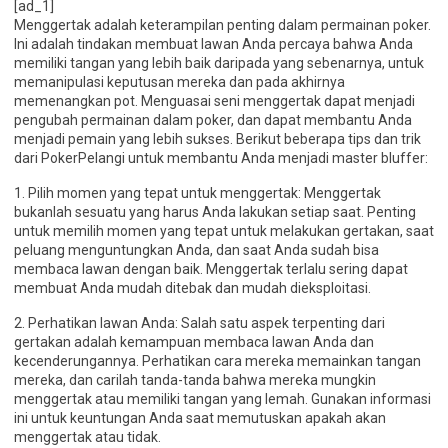
[ad_1]
Menggertak adalah keterampilan penting dalam permainan poker.
Ini adalah tindakan membuat lawan Anda percaya bahwa Anda
memiliki tangan yang lebih baik daripada yang sebenarnya, untuk
memanipulasi keputusan mereka dan pada akhirnya
memenangkan pot. Menguasai seni menggertak dapat menjadi
pengubah permainan dalam poker, dan dapat membantu Anda
menjadi pemain yang lebih sukses. Berikut beberapa tips dan trik
dari PokerPelangi untuk membantu Anda menjadi master bluffer:
1. Pilih momen yang tepat untuk menggertak: Menggertak
bukanlah sesuatu yang harus Anda lakukan setiap saat. Penting
untuk memilih momen yang tepat untuk melakukan gertakan, saat
peluang menguntungkan Anda, dan saat Anda sudah bisa
membaca lawan dengan baik. Menggertak terlalu sering dapat
membuat Anda mudah ditebak dan mudah dieksploitasi.
2. Perhatikan lawan Anda: Salah satu aspek terpenting dari
gertakan adalah kemampuan membaca lawan Anda dan
kecenderungannya. Perhatikan cara mereka memainkan tangan
mereka, dan carilah tanda-tanda bahwa mereka mungkin
menggertak atau memiliki tangan yang lemah. Gunakan informasi
ini untuk keuntungan Anda saat memutuskan apakah akan
menggertak atau tidak.