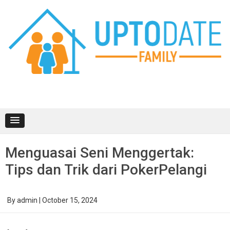
Skip
to
content
Menguasai Seni Menggertak:
Tips dan Trik dari PokerPelangi
By
admin
|
October 15, 2024