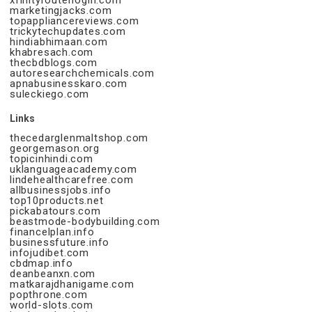
marketingjacks.com
topappliancereviews.com
trickytechupdates.com
hindiabhimaan.com
khabresach.com
thecbdblogs.com
autoresearchchemicals.com
apnabusinesskaro.com
suleckiego.com
Links
thecedarglenmaltshop.com
georgemason.org
topicinhindi.com
uklanguageacademy.com
lindehealthcarefree.com
allbusinessjobs.info
top10products.net
pickabatours.com
beastmode-bodybuilding.com
financelplan.info
businessfuture.info
infojudibet.com
cbdmap.info
deanbeanxn.com
matkarajdhanigame.com
popthrone.com
world-slots.com