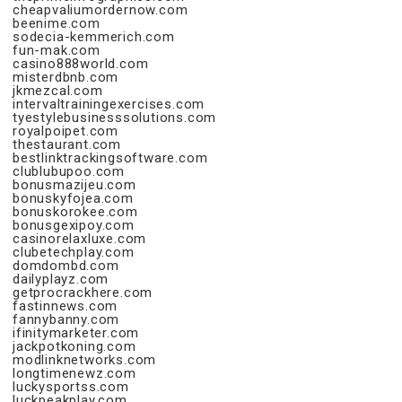
cheapvaliumordernow.com
beenime.com
sodecia-kemmerich.com
fun-mak.com
casino888world.com
misterdbnb.com
jkmezcal.com
intervaltrainingexercises.com
tyestylebusinesssolutions.com
royalpoipet.com
thestaurant.com
bestlinktrackingsoftware.com
clublubupoo.com
bonusmazijeu.com
bonuskyfojea.com
bonuskorokee.com
bonusgexipoy.com
casinorelaxluxe.com
clubetechplay.com
domdombd.com
dailyplayz.com
getprocrackhere.com
fastinnews.com
fannybanny.com
ifinitymarketer.com
jackpotkoning.com
modlinknetworks.com
longtimenewz.com
luckysportss.com
luckpeakplay.com