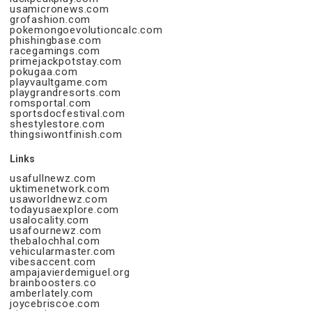
usamicronews.com
grofashion.com
pokemongoevolutioncalc.com
phishingbase.com
racegamings.com
primejackpotstay.com
pokugaa.com
playvaultgame.com
playgrandresorts.com
romsportal.com
sportsdocfestival.com
shestylestore.com
thingsiwontfinish.com
Links
usafullnewz.com
uktimenetwork.com
usaworldnewz.com
todayusaexplore.com
usalocality.com
usafournewz.com
thebalochhal.com
vehicularmaster.com
vibesaccent.com
ampajavierdemiguel.org
brainboosters.co
amberlately.com
joycebriscoe.com