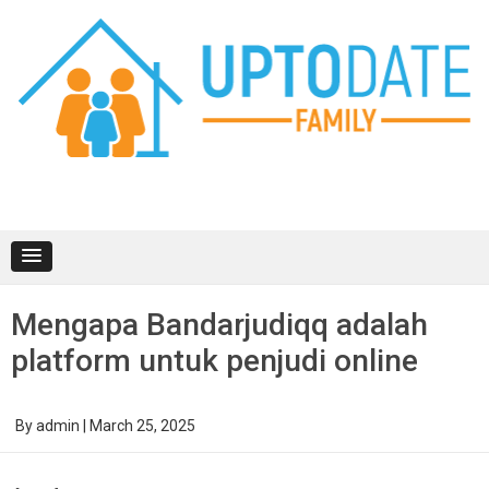
Skip
to
content
Mengapa Bandarjudiqq adalah
platform untuk penjudi online
By
admin
|
March 25, 2025