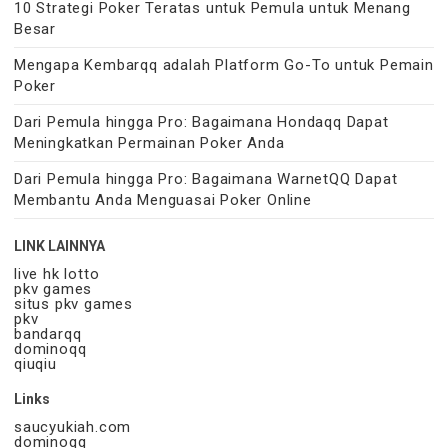
10 Strategi Poker Teratas untuk Pemula untuk Menang
Besar
Mengapa Kembarqq adalah Platform Go-To untuk Pemain
Poker
Dari Pemula hingga Pro: Bagaimana Hondaqq Dapat
Meningkatkan Permainan Poker Anda
Dari Pemula hingga Pro: Bagaimana WarnetQQ Dapat
Membantu Anda Menguasai Poker Online
LINK LAINNYA
live hk lotto
pkv games
situs pkv games
pkv
bandarqq
dominoqq
qiuqiu
Links
saucyukiah.com
dominoqq