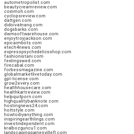
autometropolist.com
beautycreamreview.com
coinmoh.com
cyclopsreview.com
dattgen.com
didoivatnang.com
dogsbarks.com
dwmsoftwarehouse.com
enjoytroyjackson.com
epicaimbots.com
etech4news.com
expresspsychedelicsshop.com
fashionistani.com
feelingswed.com
firecabal.com
forbessmagazine.com
globalmarketlivetoday.com
gpl-license.com
grow2every.com
healthhousecare.com
healthkartreview.com
helpquitporn.com
highqualitybanknote.com
hostingnews24.com
hottstyle.com
howtodiyanything.com
inspiringearthlings.com
investindependent.com
kralbozguncu1.com
landscapinggainesvillefl.com