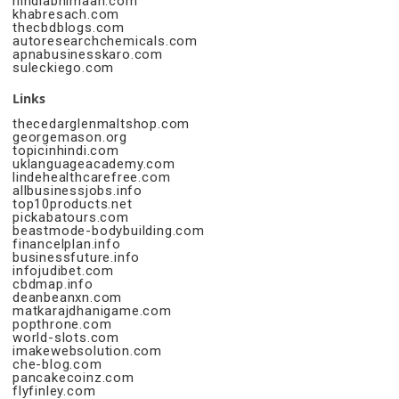
hindiabhimaan.com
khabresach.com
thecbdblogs.com
autoresearchchemicals.com
apnabusinesskaro.com
suleckiego.com
Links
thecedarglenmaltshop.com
georgemason.org
topicinhindi.com
uklanguageacademy.com
lindehealthcarefree.com
allbusinessjobs.info
top10products.net
pickabatours.com
beastmode-bodybuilding.com
financelplan.info
businessfuture.info
infojudibet.com
cbdmap.info
deanbeanxn.com
matkarajdhanigame.com
popthrone.com
world-slots.com
imakewebsolution.com
che-blog.com
pancakecoinz.com
flyfinley.com