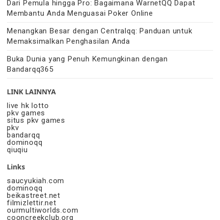
Dari Pemula hingga Pro: Bagaimana WarnetQQ Dapat
Membantu Anda Menguasai Poker Online
Menangkan Besar dengan Centralqq: Panduan untuk
Memaksimalkan Penghasilan Anda
Buka Dunia yang Penuh Kemungkinan dengan
Bandarqq365
LINK LAINNYA
live hk lotto
pkv games
situs pkv games
pkv
bandarqq
dominoqq
qiuqiu
Links
saucyukiah.com
dominoqq
beikastreet.net
filmizlettir.net
ourmultiworlds.com
cooncreekclub.org