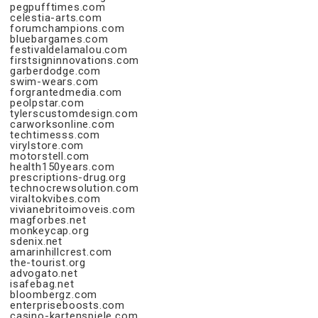
pegpufftimes.com
celestia-arts.com
forumchampions.com
bluebargames.com
festivaldelamalou.com
firstsigninnovations.com
garberdodge.com
swim-wears.com
forgrantedmedia.com
peolpstar.com
tylerscustomdesign.com
carworksonline.com
techtimesss.com
virylstore.com
motorstell.com
health150years.com
prescriptions-drug.org
technocrewsolution.com
viraltokvibes.com
vivianebritoimoveis.com
magforbes.net
monkeycap.org
sdenix.net
amarinhillcrest.com
the-tourist.org
advogato.net
isafebag.net
bloombergz.com
enterpriseboosts.com
casino-kartenspiele.com