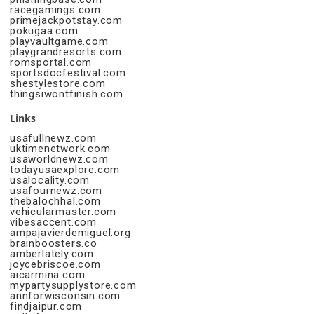
racegamings.com
primejackpotstay.com
pokugaa.com
playvaultgame.com
playgrandresorts.com
romsportal.com
sportsdocfestival.com
shestylestore.com
thingsiwontfinish.com
Links
usafullnewz.com
uktimenetwork.com
usaworldnewz.com
todayusaexplore.com
usalocality.com
usafournewz.com
thebalochhal.com
vehicularmaster.com
vibesaccent.com
ampajavierdemiguel.org
brainboosters.co
amberlately.com
joycebriscoe.com
aicarmina.com
mypartysupplystore.com
annforwisconsin.com
findjaipur.com