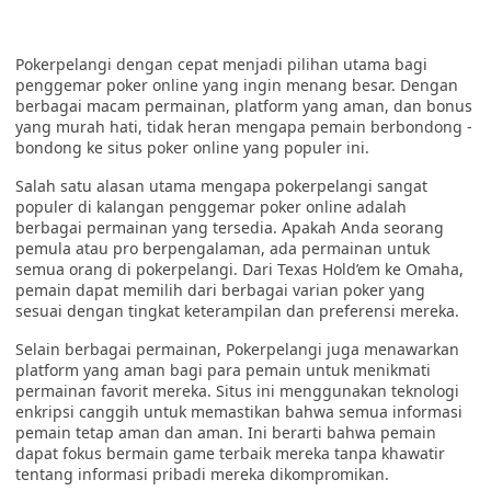
Pokerpelangi dengan cepat menjadi pilihan utama bagi
penggemar poker online yang ingin menang besar. Dengan
berbagai macam permainan, platform yang aman, dan bonus
yang murah hati, tidak heran mengapa pemain berbondong -
bondong ke situs poker online yang populer ini.
Salah satu alasan utama mengapa pokerpelangi sangat
populer di kalangan penggemar poker online adalah
berbagai permainan yang tersedia. Apakah Anda seorang
pemula atau pro berpengalaman, ada permainan untuk
semua orang di pokerpelangi. Dari Texas Hold’em ke Omaha,
pemain dapat memilih dari berbagai varian poker yang
sesuai dengan tingkat keterampilan dan preferensi mereka.
Selain berbagai permainan, Pokerpelangi juga menawarkan
platform yang aman bagi para pemain untuk menikmati
permainan favorit mereka. Situs ini menggunakan teknologi
enkripsi canggih untuk memastikan bahwa semua informasi
pemain tetap aman dan aman. Ini berarti bahwa pemain
dapat fokus bermain game terbaik mereka tanpa khawatir
tentang informasi pribadi mereka dikompromikan.