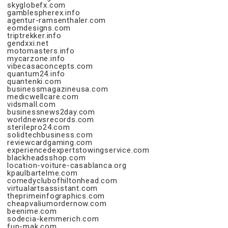
skyglobefx.com
gamblespherex.info
agentur-ramsenthaler.com
eomdesigns.com
triptrekker.info
gendxxi.net
motomasters.info
mycarzone.info
vibecasaconcepts.com
quantum24.info
quantenki.com
businessmagazineusa.com
medicwellcare.com
vidsmall.com
businessnews2day.com
worldnewsrecords.com
sterilepro24.com
solidtechbusiness.com
reviewcardgaming.com
experiencedexpertstowingservice.com
blackheadsshop.com
location-voiture-casablanca.org
kpaulbartelme.com
comedyclubofhiltonhead.com
virtualartsassistant.com
theprimeinfographics.com
cheapvaliumordernow.com
beenime.com
sodecia-kemmerich.com
fun-mak.com