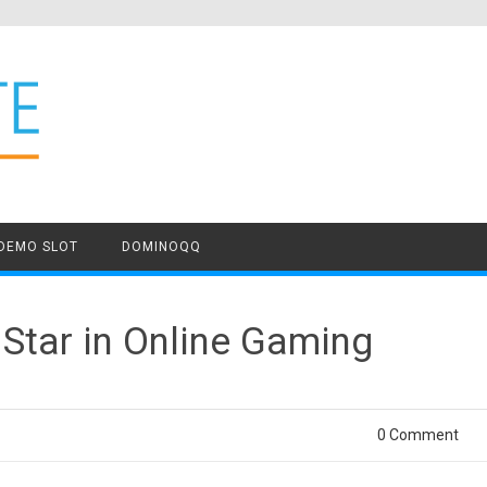
DEMO SLOT
DOMINOQQ
 Star in Online Gaming
0 Comment