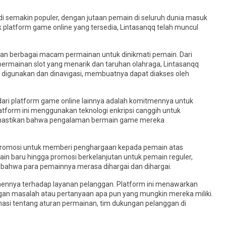
di semakin populer, dengan jutaan pemain di seluruh dunia masuk
platform game online yang tersedia, Lintasanqq telah muncul
an berbagai macam permainan untuk dinikmati pemain. Dari
permainan slot yang menarik dan taruhan olahraga, Lintasanqq
h digunakan dan dinavigasi, membuatnya dapat diakses oleh
ari platform game online lainnya adalah komitmennya untuk
form ini menggunakan teknologi enkripsi canggih untuk
emastikan bahwa pengalaman bermain game mereka
 promosi untuk memberi penghargaan kepada pemain atas
in baru hingga promosi berkelanjutan untuk pemain reguler,
n bahwa para pemainnya merasa dihargai dan dihargai.
tmennya terhadap layanan pelanggan. Platform ini menawarkan
n masalah atau pertanyaan apa pun yang mungkin mereka miliki.
masi tentang aturan permainan, tim dukungan pelanggan di