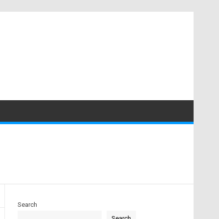
Search
Search