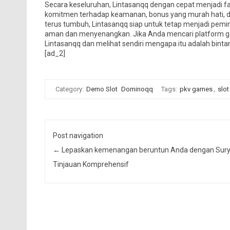
Secara keseluruhan, Lintasanqq dengan cepat menjadi fav
komitmen terhadap keamanan, bonus yang murah hati, da
terus tumbuh, Lintasanqq siap untuk tetap menjadi pe
aman dan menyenangkan. Jika Anda mencari platform ga
Lintasanqq dan melihat sendiri mengapa itu adalah binta
[ad_2]
Category:
Demo Slot
Dominoqq
Tags:
pkv games
,
slot
Post navigation
←
Lepaskan kemenangan beruntun Anda dengan Sury
Tinjauan Komprehensif