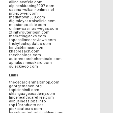
allindiacafela.com
alpineskiracing2007.com
casino-vulkan-online.net
pitrepower.com
mediatown360.com
digitaleyestrainclinic.com
missionposible.com
online-casinos-vegas.com
xfinityrouterlogin.com
marketingjacks.com
topappliancereviews.com
trickytechupdates.com
hindiabhimaan.com
khabresach.com
thecbdblogs.com
autoresearchchemicals.com
apnabusinesskaro.com
suleckiego.com
Links
thecedarglenmaltshop.com
georgemason.org
topicinhindi.com
uklanguageacademy.com
lindehealthcarefree.com
allbusinessjobs.info
top10products.net
pickabatours.com
beastmode-bodybuilding.com