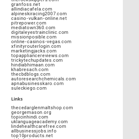
granfoss.net
allindiacafela.com
alpineskiracing2007.com
casino-vulkan-online.net
pitrepower.com
mediatown360.com
digitaleyestrainclinic.com
missionposible.com
online-casinos-vegas.com
xfinityrouterlogin.com
marketingjacks.com
topappliancereviews.com
trickytechupdates.com
hindiabhimaan.com
khabresach.com
thecbdblogs.com
autoresearchchemicals.com
apnabusinesskaro.com
suleckiego.com
Links
thecedarglenmaltshop.com
georgemason.org
topicinhindi.com
uklanguageacademy.com
lindehealthcarefree.com
allbusinessjobs.info
top10products.net