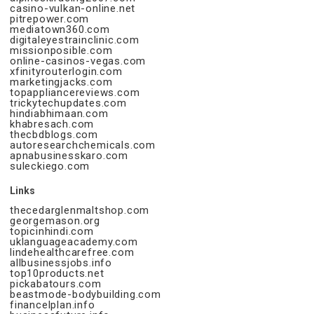
casino-vulkan-online.net
pitrepower.com
mediatown360.com
digitaleyestrainclinic.com
missionposible.com
online-casinos-vegas.com
xfinityrouterlogin.com
marketingjacks.com
topappliancereviews.com
trickytechupdates.com
hindiabhimaan.com
khabresach.com
thecbdblogs.com
autoresearchchemicals.com
apnabusinesskaro.com
suleckiego.com
Links
thecedarglenmaltshop.com
georgemason.org
topicinhindi.com
uklanguageacademy.com
lindehealthcarefree.com
allbusinessjobs.info
top10products.net
pickabatours.com
beastmode-bodybuilding.com
financelplan.info