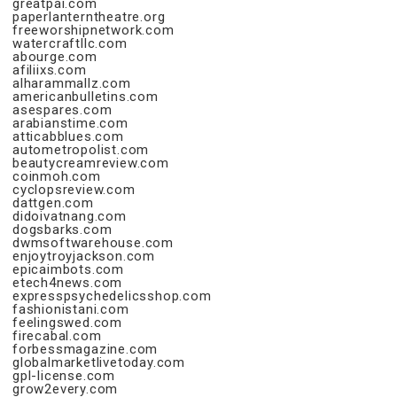
greatpai.com
paperlanterntheatre.org
freeworshipnetwork.com
watercraftllc.com
abourge.com
afiliixs.com
alharammallz.com
americanbulletins.com
asespares.com
arabianstime.com
atticabblues.com
autometropolist.com
beautycreamreview.com
coinmoh.com
cyclopsreview.com
dattgen.com
didoivatnang.com
dogsbarks.com
dwmsoftwarehouse.com
enjoytroyjackson.com
epicaimbots.com
etech4news.com
expresspsychedelicsshop.com
fashionistani.com
feelingswed.com
firecabal.com
forbessmagazine.com
globalmarketlivetoday.com
gpl-license.com
grow2every.com