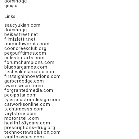
dominoqq
qiuqiu
Links
saucyukiah.com
dominoqq
beikastreet.net
filmizlettir.net
ourmultiworlds.com
cooncreekclub.org
pegpufftimes.com
celestia-arts.com
forumchampions.com
bluebargames.com
festivaldelamalou.com
firstsigninnovations.com
garberdodge.com
swim-wears.com
forgrantedmedia.com
peolpstar.com
tylerscustomdesign.com
carworksonline.com
techtimesss.com
virylstore.com
motorstell.com
health150years.com
prescriptions-drug.org
technocrewsolution.com
viraltokvibes.com