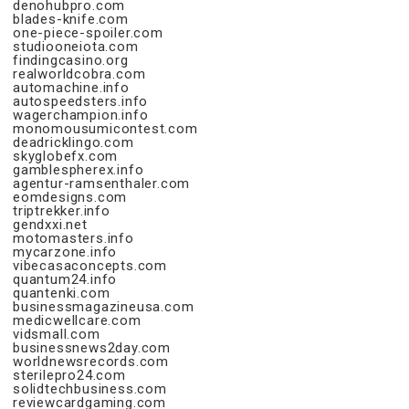
denohubpro.com
blades-knife.com
one-piece-spoiler.com
studiooneiota.com
findingcasino.org
realworldcobra.com
automachine.info
autospeedsters.info
wagerchampion.info
monomousumicontest.com
deadricklingo.com
skyglobefx.com
gamblespherex.info
agentur-ramsenthaler.com
eomdesigns.com
triptrekker.info
gendxxi.net
motomasters.info
mycarzone.info
vibecasaconcepts.com
quantum24.info
quantenki.com
businessmagazineusa.com
medicwellcare.com
vidsmall.com
businessnews2day.com
worldnewsrecords.com
sterilepro24.com
solidtechbusiness.com
reviewcardgaming.com