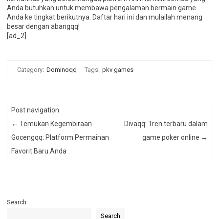
Anda butuhkan untuk membawa pengalaman bermain game
Anda ke tingkat berikutnya. Daftar hari ini dan mulailah menang
besar dengan abangqq!
[ad_2]
Category:
Dominoqq
Tags:
pkv games
Post navigation
←
Temukan Kegembiraan
Divaqq: Tren terbaru dalam
Gocengqq: Platform Permainan
game poker online
→
Favorit Baru Anda
Search
Search