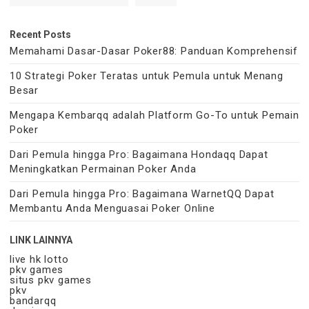
Recent Posts
Memahami Dasar-Dasar Poker88: Panduan Komprehensif
10 Strategi Poker Teratas untuk Pemula untuk Menang
Besar
Mengapa Kembarqq adalah Platform Go-To untuk Pemain
Poker
Dari Pemula hingga Pro: Bagaimana Hondaqq Dapat
Meningkatkan Permainan Poker Anda
Dari Pemula hingga Pro: Bagaimana WarnetQQ Dapat
Membantu Anda Menguasai Poker Online
LINK LAINNYA
live hk lotto
pkv games
situs pkv games
pkv
bandarqq