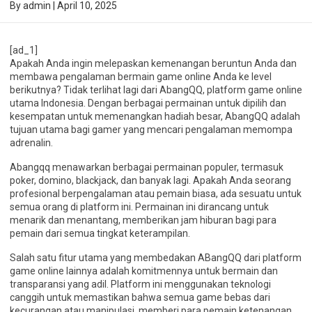
By
admin
|
April 10, 2025
[ad_1]
Apakah Anda ingin melepaskan kemenangan beruntun Anda dan
membawa pengalaman bermain game online Anda ke level
berikutnya? Tidak terlihat lagi dari AbangQQ, platform game online
utama Indonesia. Dengan berbagai permainan untuk dipilih dan
kesempatan untuk memenangkan hadiah besar, AbangQQ adalah
tujuan utama bagi gamer yang mencari pengalaman memompa
adrenalin.
Abangqq menawarkan berbagai permainan populer, termasuk
poker, domino, blackjack, dan banyak lagi. Apakah Anda seorang
profesional berpengalaman atau pemain biasa, ada sesuatu untuk
semua orang di platform ini. Permainan ini dirancang untuk
menarik dan menantang, memberikan jam hiburan bagi para
pemain dari semua tingkat keterampilan.
Salah satu fitur utama yang membedakan ABangQQ dari platform
game online lainnya adalah komitmennya untuk bermain dan
transparansi yang adil. Platform ini menggunakan teknologi
canggih untuk memastikan bahwa semua game bebas dari
kecurangan atau manipulasi, memberi para pemain ketenangan