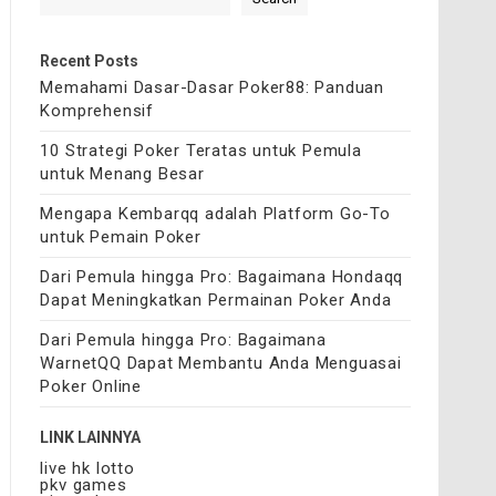
Recent Posts
Memahami Dasar-Dasar Poker88: Panduan
Komprehensif
10 Strategi Poker Teratas untuk Pemula
untuk Menang Besar
Mengapa Kembarqq adalah Platform Go-To
untuk Pemain Poker
Dari Pemula hingga Pro: Bagaimana Hondaqq
Dapat Meningkatkan Permainan Poker Anda
Dari Pemula hingga Pro: Bagaimana
WarnetQQ Dapat Membantu Anda Menguasai
Poker Online
LINK LAINNYA
live hk lotto
pkv games