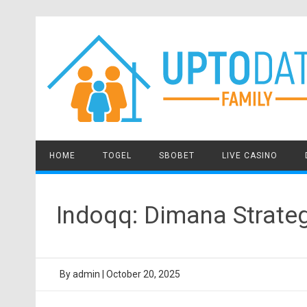
Skip
to
content
HOME
TOGEL
SBOBET
LIVE CASINO
Indoqq: Dimana Strateg
By
admin
|
October 20, 2025