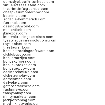
comedyclubofhiltonhead.com
virtualartsassistant.com
theprimeinfographics.com
cheapvaliumordernow.com
beenime.com
sodecia-kemmerich.com
fun-mak.com
casino888world.com
misterdbnb.com
jkmezcal.com
intervaltrainingexercises.com
tyestylebusinesssolutions.com
royalpoipet.com
thestaurant.com
bestlinktrackingsoftware.com
clublubupoo.com
bonusmazijeu.com
bonuskyfojea.com
bonuskorokee.com
bonusgexipoy.com
casinorelaxluxe.com
clubetechplay.com
domdombd.com
dailyplayz.com
getprocrackhere.com
fastinnews.com
fannybanny.com
ifinitymarketer.com
jackpotkoning.com
modlinknetworks.com