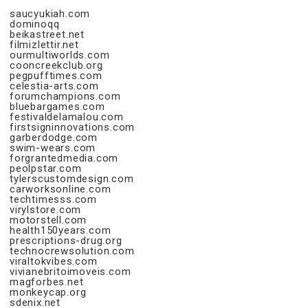
saucyukiah.com
dominoqq
beikastreet.net
filmizlettir.net
ourmultiworlds.com
cooncreekclub.org
pegpufftimes.com
celestia-arts.com
forumchampions.com
bluebargames.com
festivaldelamalou.com
firstsigninnovations.com
garberdodge.com
swim-wears.com
forgrantedmedia.com
peolpstar.com
tylerscustomdesign.com
carworksonline.com
techtimesss.com
virylstore.com
motorstell.com
health150years.com
prescriptions-drug.org
technocrewsolution.com
viraltokvibes.com
vivianebritoimoveis.com
magforbes.net
monkeycap.org
sdenix.net