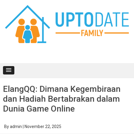
Skip
to
content
ElangQQ: Dimana Kegembiraan
dan Hadiah Bertabrakan dalam
Dunia Game Online
By
admin
|
November 22, 2025