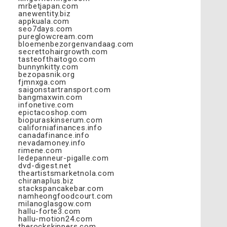
mrbetjapan.com
anewentity.biz
appkuala.com
seo7days.com
pureglowcream.com
bloemenbezorgenvandaag.com
secrettohairgrowth.com
tasteofthaitogo.com
bunnynkitty.com
bezopasnik.org
fjmnxga.com
saigonstartransport.com
bangmaxwin.com
infonetive.com
epictacoshop.com
biopuraskinserum.com
californiafinances.info
canadafinance.info
nevadamoney.info
rimene.com
ledepanneur-pigalle.com
dvd-digest.net
theartistsmarketnola.com
chiranaplus.biz
stackspancakebar.com
namheongfoodcourt.com
milanoglasgow.com
hallu-forte3.com
hallu-motion24.com
therockskippers.com