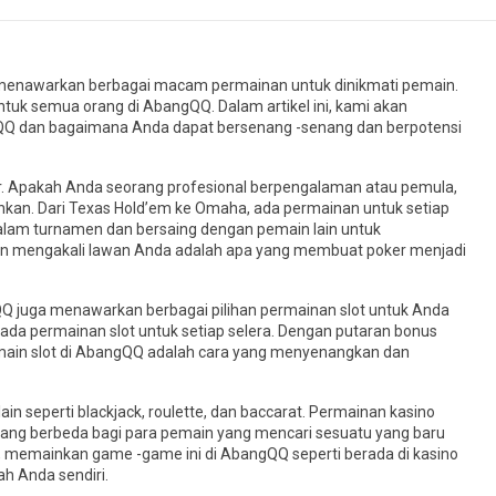
g menawarkan berbagai macam permainan untuk dinikmati pemain.
untuk semua orang di AbangQQ. Dalam artikel ini, kami akan
QQ dan bagaimana Anda dapat bersenang -senang dan berpotensi
r. Apakah Anda seorang profesional berpengalaman atau pemula,
inkan. Dari Texas Hold’em ke Omaha, ada permainan untuk setiap
 dalam turnamen dan bersaing dengan pemain lain untuk
an mengakali lawan Anda adalah apa yang membuat poker menjadi
Q juga menawarkan berbagai pilihan permainan slot untuk Anda
, ada permainan slot untuk setiap selera. Dengan putaran bonus
rmain slot di AbangQQ adalah cara yang menyenangkan dan
n seperti blackjack, roulette, dan baccarat. Permainan kasino
 yang berbeda bagi para pemain yang mencari sesuatu yang baru
ra, memainkan game -game ini di AbangQQ seperti berada di kasino
 Anda sendiri.