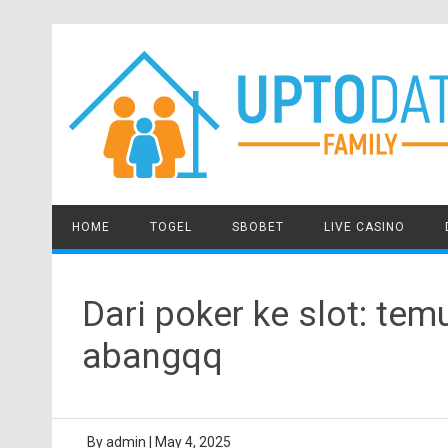
Skip
to
content
HOME
TOGEL
SBOBET
LIVE CASINO
Dari poker ke slot: te
abangqq
By
admin
|
May 4, 2025