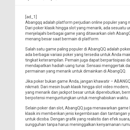
[ad_1]
Abangqq adalah platform perjudian online populer yan
Dari poker klasik hingga slot yang menarik, ada sesuatu 
menjelajahi berbagai game yang ditawarkan oleh Abang
menang besar saat bermain di platform.
Salah satu game paling populer di AbangQQ adalah poke
ada berbagai variasi poker yang tersedia untuk Anda ma
tingkat keterampilan. Pemain juga dapat berpartisipasi
mendapatkan hadiah uang tunai. Sensasi menggertak d
permainan yang menarik untuk dimainkan di AbangQQ.
Jika poker bukan game Anda, jangan khawatir – ABANGQ
nikmati. Dari mesin buah klasik hingga slot video modern
yang menarik dan jackpot besar untuk diperebutkan, be
berpotensi menguntungkan untuk menghabiskan waktu.
Selain poker dan slot, AbangQQ juga menawarkan game lai
klasik ini memberikan jenis kegembiraan dan tantangan
untuk dicoba. Dengan grafik yang realistis dan efek sua
sungguhan tanpa harus meninggalkan kenyamanan rumah