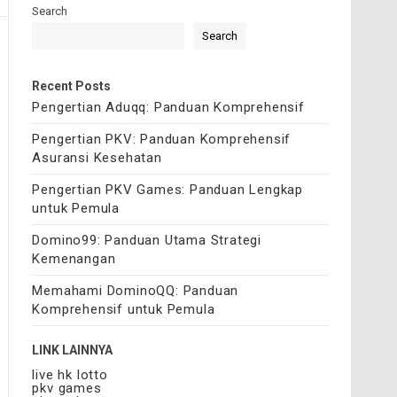
Search
Search
Recent Posts
Pengertian Aduqq: Panduan Komprehensif
Pengertian PKV: Panduan Komprehensif
Asuransi Kesehatan
Pengertian PKV Games: Panduan Lengkap
untuk Pemula
Domino99: Panduan Utama Strategi
Kemenangan
Memahami DominoQQ: Panduan
Komprehensif untuk Pemula
LINK LAINNYA
live hk lotto
pkv games