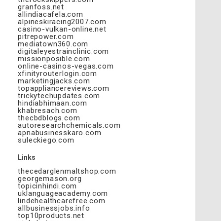
granfoss.net
allindiacafela.com
alpineskiracing2007.com
casino-vulkan-online.net
pitrepower.com
mediatown360.com
digitaleyestrainclinic.com
missionposible.com
online-casinos-vegas.com
xfinityrouterlogin.com
marketingjacks.com
topappliancereviews.com
trickytechupdates.com
hindiabhimaan.com
khabresach.com
thecbdblogs.com
autoresearchchemicals.com
apnabusinesskaro.com
suleckiego.com
Links
thecedarglenmaltshop.com
georgemason.org
topicinhindi.com
uklanguageacademy.com
lindehealthcarefree.com
allbusinessjobs.info
top10products.net