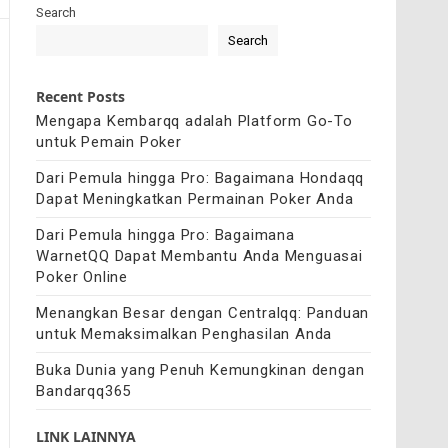
Search
Search
Recent Posts
Mengapa Kembarqq adalah Platform Go-To
untuk Pemain Poker
Dari Pemula hingga Pro: Bagaimana Hondaqq
Dapat Meningkatkan Permainan Poker Anda
Dari Pemula hingga Pro: Bagaimana
WarnetQQ Dapat Membantu Anda Menguasai
Poker Online
Menangkan Besar dengan Centralqq: Panduan
untuk Memaksimalkan Penghasilan Anda
Buka Dunia yang Penuh Kemungkinan dengan
Bandarqq365
LINK LAINNYA