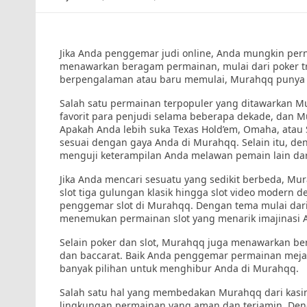
Jika Anda penggemar judi online, Anda mungkin per
menawarkan beragam permainan, mulai dari poker tr
berpengalaman atau baru memulai, Murahqq punya 
Salah satu permainan terpopuler yang ditawarkan Mur
favorit para penjudi selama beberapa dekade, dan 
Apakah Anda lebih suka Texas Hold’em, Omaha, ata
sesuai dengan gaya Anda di Murahqq. Selain itu, d
menguji keterampilan Anda melawan pemain lain dar
Jika Anda mencari sesuatu yang sedikit berbeda, Mu
slot tiga gulungan klasik hingga slot video modern 
penggemar slot di Murahqq. Dengan tema mulai dari
menemukan permainan slot yang menarik imajinasi 
Selain poker dan slot, Murahqq juga menawarkan berb
dan baccarat. Baik Anda penggemar permainan meja
banyak pilihan untuk menghibur Anda di Murahqq.
Salah satu hal yang membedakan Murahqq dari kasi
lingkungan permainan yang aman dan terjamin. Deng