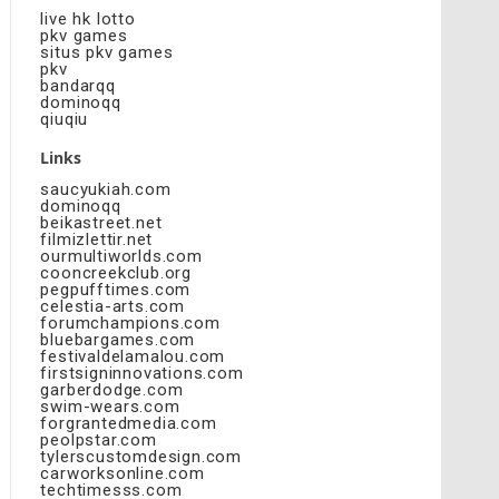
live hk lotto
pkv games
situs pkv games
pkv
bandarqq
dominoqq
qiuqiu
Links
saucyukiah.com
dominoqq
beikastreet.net
filmizlettir.net
ourmultiworlds.com
cooncreekclub.org
pegpufftimes.com
celestia-arts.com
forumchampions.com
bluebargames.com
festivaldelamalou.com
firstsigninnovations.com
garberdodge.com
swim-wears.com
forgrantedmedia.com
peolpstar.com
tylerscustomdesign.com
carworksonline.com
techtimesss.com