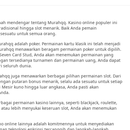
nah mendengar tentang Murahqq. Kasino online populer ini
adisional hingga slot menarik. Baik Anda pemain
sesuatu untuk semua orang.
ahqq adalah poker. Permainan kartu klasik ini telah menjadi
Murahqq menawarkan beragam permainan poker untuk dipilih.
u Seven Card Stud, Anda akan menemukan permainan yang
engan tersedianya turnamen dan permainan uang, Anda dapat
i seluruh dunia.
rahqq juga menawarkan berbagai pilihan permainan slot. Dari
dengan putaran bonus menarik, selalu ada sesuatu untuk setiap
 Mesir kuno hingga luar angkasa, Anda pasti akan
Anda.
agai permainan kasino lainnya, seperti blackjack, roulette,
 atau lebih menyukai keseruan slot, Anda akan menemukan
no online lainnya adalah komitmennya untuk menyediakan
an teknologi enkripsi tercanggih dan langkah-langkah