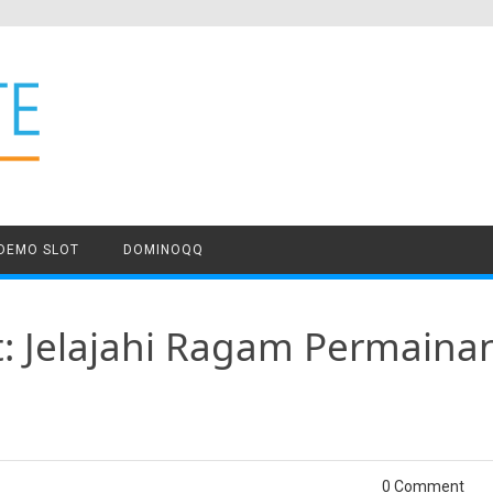
DEMO SLOT
DOMINOQQ
t: Jelajahi Ragam Permain
0 Comment