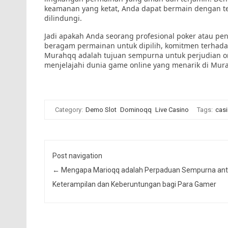
keamanan yang ketat, Anda dapat bermain dengan t
dilindungi.
Jadi apakah Anda seorang profesional poker atau p
beragam permainan untuk dipilih, komitmen terha
Murahqq adalah tujuan sempurna untuk perjudian on
menjelajahi dunia game online yang menarik di Mur
Category:
Demo Slot
Dominoqq
Live Casino
Tags:
cas
Post navigation
←
Mengapa Marioqq adalah Perpaduan Sempurna ant
Keterampilan dan Keberuntungan bagi Para Gamer