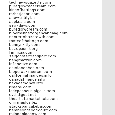
technewsgazette.com
pureglowfacecream.com
kingofherrings.com
mrbetjapan.com
anewentity.biz
appkuala.com
seo7days.com
pureglowcream.com
bloemenbezorgenvandaag.com
secrettohairgrowth.com
tasteofthaitogo.com
bunnynkitty.com
bezopasnik.org
fjmnxga.com
saigonstartransport.com
bangmaxwin.com
infonetive.com
epictacoshop.com
biopuraskinserum.com
californiafinances.info
canadafinance.info
nevadamoney.info
rimene.com
ledepanneur-pigalle.com
dvd-digest.net
theartistsmarketnola.com
chiranaplus.biz
stackspancakebar.com
namheongfoodcourt.com
milanoglasgow.com