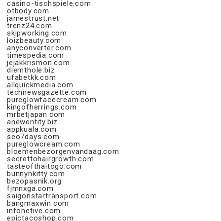
casino-tischspiele.com
otbody.com
jamestrust.net
trenz24.com
skipworking.com
loizbeauty.com
anyconverter.com
timespedia.com
jejakkrismon.com
diemthole.biz
ufabetkk.com
allquickmedia.com
technewsgazette.com
pureglowfacecream.com
kingofherrings.com
mrbetjapan.com
anewentity.biz
appkuala.com
seo7days.com
pureglowcream.com
bloemenbezorgenvandaag.com
secrettohairgrowth.com
tasteofthaitogo.com
bunnynkitty.com
bezopasnik.org
fjmnxga.com
saigonstartransport.com
bangmaxwin.com
infonetive.com
epictacoshop.com