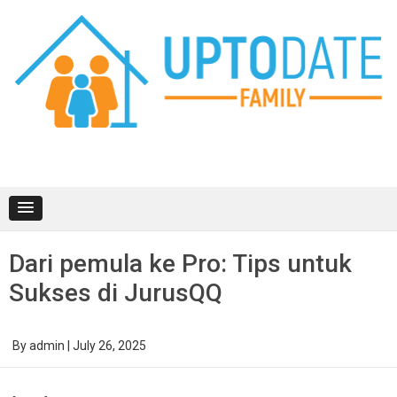
Skip
to
content
Dari pemula ke Pro: Tips untuk
Sukses di JurusQQ
By
admin
|
July 26, 2025