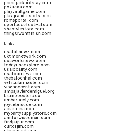
primejackpotstay.com
pokugaa.com
playvaultgame.com
playgrandresorts.com
romsportal.com
sportsdocfestival.com
shestylestore.com
thingsiwontfinish.com
Links
usafullnewz.com
uktimenetwork.com
usaworldnewz.com
todayusaexplore.com
usalocality.com
usafournewz.com
thebalochhal.com
vehicularmaster.com
vibesaccent.com
ampajavierdemiguel.org
brainboosters.co
amberlately.com
joycebriscoe.com
aicarmina.com
mypartysupplystore.com
annforwisconsin.com
findjaipur.com
cultofjim.com
glimmerick.com