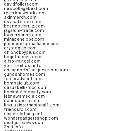
davidfollett.com
newcollegebeat.com
reverbnewyork.com
skinmerch.com
usvisaforum.com
bestmovierulz.com
jagalchi-trade.com
loopersound.com
minapenelope.com
justicereformalliance.com
cryptoglax.com
ohiohobbyplus.com
bogothemes.com
ajino-mingei.com
yourfreehost.info
cheapnorthfacejacketsm.com
gurjoshhomes.com
tombradydiet.com
bonthaiclub.com
casusbelli-mod.com
bookplatesociety.com
lebnewsmedia.com
sonosonora.com
linkuusinternasional1.com
friendsroll.com
spiderclothing.net
wondergadgetsshop.com
seatgurunews.com
3net.info