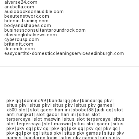
aiverse24.com
anubella.com
audiobooksonaudible.com
beautenetwork.com
bitcoin-tracing.com
bodyandshapes.com
businessconsultantsroundrock.com
classicglobalnews.com
cybercusp.com
britaintt.com
deconds.com
easycartltd-domesticcleaningservicesedinburgh.com
pkv qq
domino99
bandarqq pkv
bandarqq pkv
|
|
|
|
situs pkv
situs pkv
situs pkv
situs pkv games
|
|
|
|
x500 slot
slot gacor hari ini
sbobet88
judi qq
slot
|
|
|
|
anti rungkat
slot gacor hari ini
situs slot
|
|
terpercaya
slot maxwin
situs slot terpercaya
situs
|
|
|
slot terpercaya
slot maxwin
situs slot gacor
situs
|
|
|
pkv
pkv qq
pkv qq
pkv qq
pkv qq
pkv qq
pkv qq
|
|
|
|
|
|
|
pkv qq
pkv qq
situs pkv
situs pkv games
situs pkv
|
|
|
|
games
bandarqq login
situs pkv games
situs pkv
|
|
|