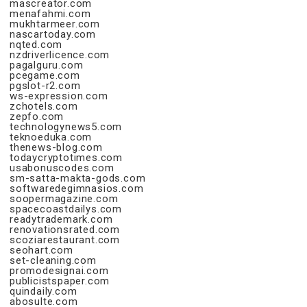
mascreator.com
menafahmi.com
mukhtarmeer.com
nascartoday.com
nqted.com
nzdriverlicence.com
pagalguru.com
pcegame.com
pgslot-r2.com
ws-expression.com
zchotels.com
zepfo.com
technologynews5.com
teknoeduka.com
thenews-blog.com
todaycryptotimes.com
usabonuscodes.com
sm-satta-makta-gods.com
softwaredegimnasios.com
soopermagazine.com
spacecoastdailys.com
readytrademark.com
renovationsrated.com
scoziarestaurant.com
seohart.com
set-cleaning.com
promodesignai.com
publicistspaper.com
quindaily.com
abosulte.com