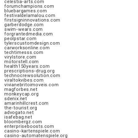
celestia-arts.com
forumchampions.com
bluebargames.com
festivaldelamalou.com
firstsigninnovations.com
garberdodge.com
swim-wears.com
forgrantedmedia.com
peolpstar.com
tylerscustomdesign.com
carworksonline.com
techtimesss.com
virylstore.com
motorstell.com
health150years.com
prescriptions-drug.org
technocrewsolution.com
viraltokvibes.com
vivianebritoimoveis.com
magforbes.net
monkeycap.org
sdenix.net
amarinhillcrest.com
the-tourist.org
advogato.net
isafebag.net
bloombergz.com
enterpriseboosts.com
casino-kartenspiele.com
casino-automatenspiele.org