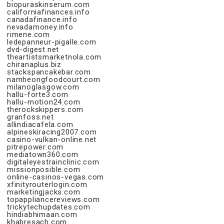
biopuraskinserum.com
californiafinances.info
canadafinance.info
nevadamoney.info
rimene.com
ledepanneur-pigalle.com
dvd-digest.net
theartistsmarketnola.com
chiranaplus.biz
stackspancakebar.com
namheongfoodcourt.com
milanoglasgow.com
hallu-forte3.com
hallu-motion24.com
therockskippers.com
granfoss.net
allindiacafela.com
alpineskiracing2007.com
casino-vulkan-online.net
pitrepower.com
mediatown360.com
digitaleyestrainclinic.com
missionposible.com
online-casinos-vegas.com
xfinityrouterlogin.com
marketingjacks.com
topappliancereviews.com
trickytechupdates.com
hindiabhimaan.com
khabresach.com