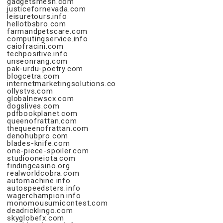
gadgetsmesh.com
justicefornevada.com
leisuretours.info
hellotbsbro.com
farmandpetscare.com
computingservice.info
caiofracini.com
techpositive.info
unseonrang.com
pak-urdu-poetry.com
blogcetra.com
internetmarketingsolutions.co
ollystvs.com
globalnewscx.com
dogslives.com
pdfbookplanet.com
queenofrattan.com
thequeenofrattan.com
denohubpro.com
blades-knife.com
one-piece-spoiler.com
studiooneiota.com
findingcasino.org
realworldcobra.com
automachine.info
autospeedsters.info
wagerchampion.info
monomousumicontest.com
deadricklingo.com
skyglobefx.com