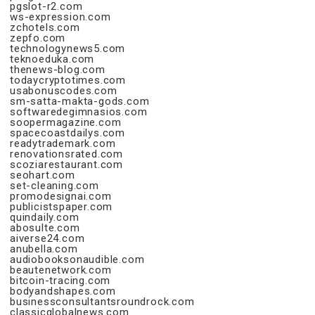
pgslot-r2.com
ws-expression.com
zchotels.com
zepfo.com
technologynews5.com
teknoeduka.com
thenews-blog.com
todaycryptotimes.com
usabonuscodes.com
sm-satta-makta-gods.com
softwaredegimnasios.com
soopermagazine.com
spacecoastdailys.com
readytrademark.com
renovationsrated.com
scoziarestaurant.com
seohart.com
set-cleaning.com
promodesignai.com
publicistspaper.com
quindaily.com
abosulte.com
aiverse24.com
anubella.com
audiobooksonaudible.com
beautenetwork.com
bitcoin-tracing.com
bodyandshapes.com
businessconsultantsroundrock.com
classicglobalnews.com