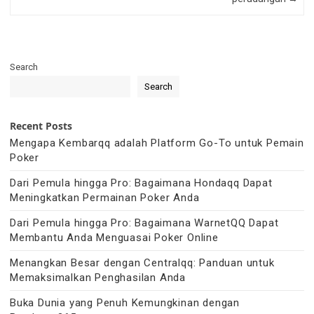
Search
Search
Recent Posts
Mengapa Kembarqq adalah Platform Go-To untuk Pemain
Poker
Dari Pemula hingga Pro: Bagaimana Hondaqq Dapat
Meningkatkan Permainan Poker Anda
Dari Pemula hingga Pro: Bagaimana WarnetQQ Dapat
Membantu Anda Menguasai Poker Online
Menangkan Besar dengan Centralqq: Panduan untuk
Memaksimalkan Penghasilan Anda
Buka Dunia yang Penuh Kemungkinan dengan