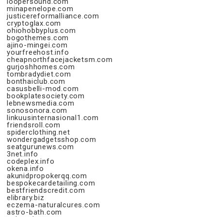
loopersound.com
minapenelope.com
justicereformalliance.com
cryptoglax.com
ohiohobbyplus.com
bogothemes.com
ajino-mingei.com
yourfreehost.info
cheapnorthfacejacketsm.com
gurjoshhomes.com
tombradydiet.com
bonthaiclub.com
casusbelli-mod.com
bookplatesociety.com
lebnewsmedia.com
sonosonora.com
linkuusinternasional1.com
friendsroll.com
spiderclothing.net
wondergadgetsshop.com
seatgurunews.com
3net.info
codeplex.info
okena.info
akunidpropokerqq.com
bespokecardetailing.com
bestfriendscredit.com
elibrary.biz
eczema-naturalcures.com
astro-bath.com