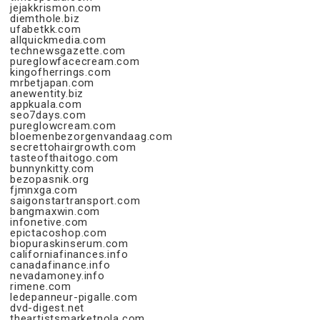
jejakkrismon.com
diemthole.biz
ufabetkk.com
allquickmedia.com
technewsgazette.com
pureglowfacecream.com
kingofherrings.com
mrbetjapan.com
anewentity.biz
appkuala.com
seo7days.com
pureglowcream.com
bloemenbezorgenvandaag.com
secrettohairgrowth.com
tasteofthaitogo.com
bunnynkitty.com
bezopasnik.org
fjmnxga.com
saigonstartransport.com
bangmaxwin.com
infonetive.com
epictacoshop.com
biopuraskinserum.com
californiafinances.info
canadafinance.info
nevadamoney.info
rimene.com
ledepanneur-pigalle.com
dvd-digest.net
theartistsmarketnola.com