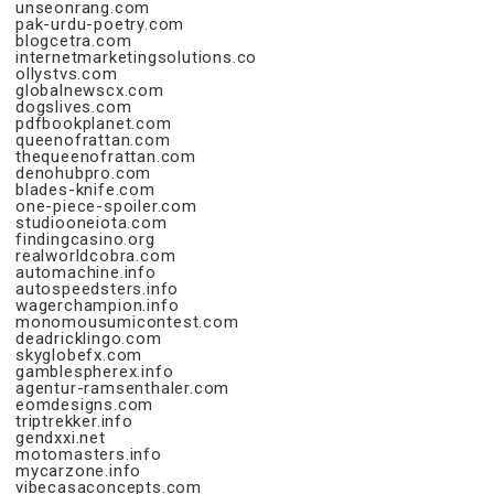
unseonrang.com
pak-urdu-poetry.com
blogcetra.com
internetmarketingsolutions.co
ollystvs.com
globalnewscx.com
dogslives.com
pdfbookplanet.com
queenofrattan.com
thequeenofrattan.com
denohubpro.com
blades-knife.com
one-piece-spoiler.com
studiooneiota.com
findingcasino.org
realworldcobra.com
automachine.info
autospeedsters.info
wagerchampion.info
monomousumicontest.com
deadricklingo.com
skyglobefx.com
gamblespherex.info
agentur-ramsenthaler.com
eomdesigns.com
triptrekker.info
gendxxi.net
motomasters.info
mycarzone.info
vibecasaconcepts.com