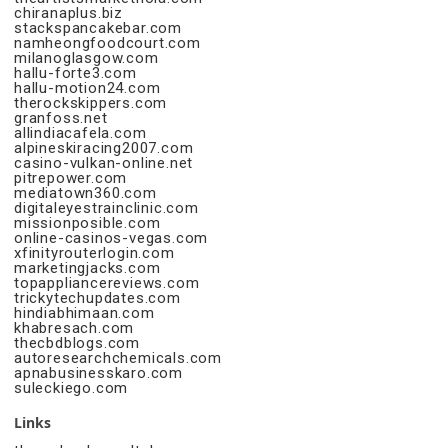
chiranaplus.biz
stackspancakebar.com
namheongfoodcourt.com
milanoglasgow.com
hallu-forte3.com
hallu-motion24.com
therockskippers.com
granfoss.net
allindiacafela.com
alpineskiracing2007.com
casino-vulkan-online.net
pitrepower.com
mediatown360.com
digitaleyestrainclinic.com
missionposible.com
online-casinos-vegas.com
xfinityrouterlogin.com
marketingjacks.com
topappliancereviews.com
trickytechupdates.com
hindiabhimaan.com
khabresach.com
thecbdblogs.com
autoresearchchemicals.com
apnabusinesskaro.com
suleckiego.com
Links