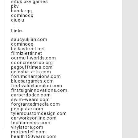
situs pkv games
pkv
bandarqq
dominoqq
qiuqiu
Links
saucyukiah.com
dominoqq
beikastreet.net
filmizlettir.net
ourmultiworlds.com
cooncreekclub.org
pegpufftimes.com
celestia-arts.com
forumchampions.com
bluebargames.com
festivaldelamalou.com
firstsigninnovations.com
garberdodge.com
swim-wears.com
forgrantedmedia.com
peolpstar.com
tylerscustomdesign.com
carworksonline.com
techtimesss.com
virylstore.com
motorstell.com
health150years.com