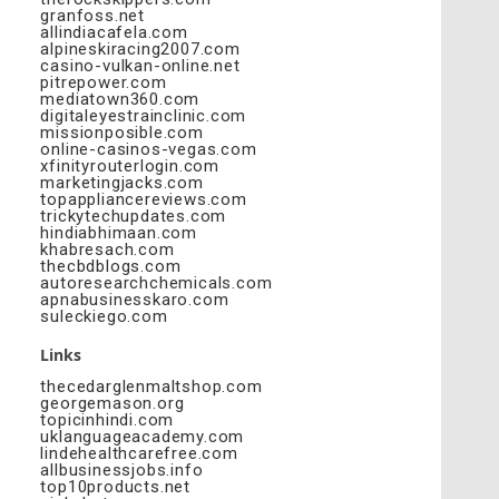
granfoss.net
allindiacafela.com
alpineskiracing2007.com
casino-vulkan-online.net
pitrepower.com
mediatown360.com
digitaleyestrainclinic.com
missionposible.com
online-casinos-vegas.com
xfinityrouterlogin.com
marketingjacks.com
topappliancereviews.com
trickytechupdates.com
hindiabhimaan.com
khabresach.com
thecbdblogs.com
autoresearchchemicals.com
apnabusinesskaro.com
suleckiego.com
Links
thecedarglenmaltshop.com
georgemason.org
topicinhindi.com
uklanguageacademy.com
lindehealthcarefree.com
allbusinessjobs.info
top10products.net