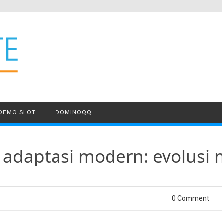
DEMO SLOT
DOMINOQQ
a adaptasi modern: evolusi
0 Comment