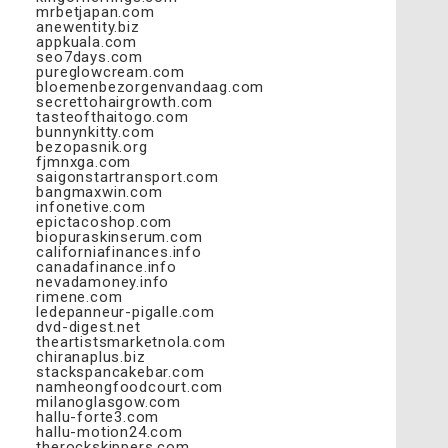
mrbetjapan.com
anewentity.biz
appkuala.com
seo7days.com
pureglowcream.com
bloemenbezorgenvandaag.com
secrettohairgrowth.com
tasteofthaitogo.com
bunnynkitty.com
bezopasnik.org
fjmnxga.com
saigonstartransport.com
bangmaxwin.com
infonetive.com
epictacoshop.com
biopuraskinserum.com
californiafinances.info
canadafinance.info
nevadamoney.info
rimene.com
ledepanneur-pigalle.com
dvd-digest.net
theartistsmarketnola.com
chiranaplus.biz
stackspancakebar.com
namheongfoodcourt.com
milanoglasgow.com
hallu-forte3.com
hallu-motion24.com
therockskippers.com