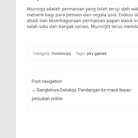
Murniqq adalah permainan yang telah teruji oleh 
menarik bagi para pemain dari segala usia. Evolusi 
abadi dan keserbagunaan permainan papan klasik in
salah satu dari banyak variasi, MurniQQ terus memi
Category:
Dominoqq
Tags:
pkv games
Post navigation
←
Bangkitnya Datukqq: Pandangan ke masa depan
perjudian online