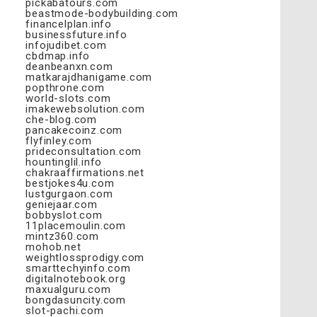
pickabatours.com
beastmode-bodybuilding.com
financelplan.info
businessfuture.info
infojudibet.com
cbdmap.info
deanbeanxn.com
matkarajdhanigame.com
popthrone.com
world-slots.com
imakewebsolution.com
che-blog.com
pancakecoinz.com
flyfinley.com
prideconsultation.com
hountinglil.info
chakraaffirmations.net
bestjokes4u.com
lustgurgaon.com
geniejaar.com
bobbyslot.com
11placemoulin.com
mintz360.com
mohob.net
weightlossprodigy.com
smarttechyinfo.com
digitalnotebook.org
maxualguru.com
bongdasuncity.com
slot-pachi.com