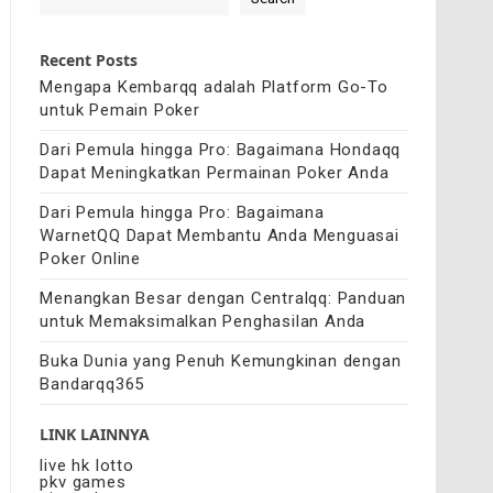
Recent Posts
Mengapa Kembarqq adalah Platform Go-To
untuk Pemain Poker
Dari Pemula hingga Pro: Bagaimana Hondaqq
Dapat Meningkatkan Permainan Poker Anda
Dari Pemula hingga Pro: Bagaimana
WarnetQQ Dapat Membantu Anda Menguasai
Poker Online
Menangkan Besar dengan Centralqq: Panduan
untuk Memaksimalkan Penghasilan Anda
Buka Dunia yang Penuh Kemungkinan dengan
Bandarqq365
LINK LAINNYA
live hk lotto
pkv games