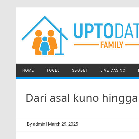
Skip
to
content
HOME
TOGEL
SBOBET
LIVE CASINO
Dari asal kuno hingg
By
admin
|
March 29, 2025