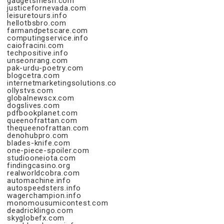
gadgetsmesh.com
justicefornevada.com
leisuretours.info
hellotbsbro.com
farmandpetscare.com
computingservice.info
caiofracini.com
techpositive.info
unseonrang.com
pak-urdu-poetry.com
blogcetra.com
internetmarketingsolutions.co
ollystvs.com
globalnewscx.com
dogslives.com
pdfbookplanet.com
queenofrattan.com
thequeenofrattan.com
denohubpro.com
blades-knife.com
one-piece-spoiler.com
studiooneiota.com
findingcasino.org
realworldcobra.com
automachine.info
autospeedsters.info
wagerchampion.info
monomousumicontest.com
deadricklingo.com
skyglobefx.com