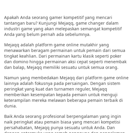
Apakah Anda seorang gamer kompetitif yang mencari
tantangan baru? Kunjungi Mejaqq, game changer dalam
industri game yang akan melepaskan semangat kompetitif
Anda yang belum pernah ada sebelumnya.
Mejaqq adalah platform game online mutakhir yang
menawarkan beragam permainan untuk pemain dari semua
tingkat keahlian. Dari permainan kartu klasik seperti poker
dan domino hingga permainan aksi cepat seperti menembak
dan balap, Mejaqq memiliki sesuatu untuk semua orang.
Namun yang membedakan Mejaqq dari platform game online
lainnya adalah fokusnya pada persaingan. Dengan sistem
peringkat yang kuat dan turnamen reguler, Mejaqq
memberikan kesempatan kepada pemain untuk menguji
keterampilan mereka melawan beberapa pemain terbaik di
dunia.
Baik Anda seorang profesional berpengalaman yang ingin
naik peringkat atau pemain biasa yang mencari kompetisi
persahabatan, Mejaqq punya sesuatu untuk Anda. Dan