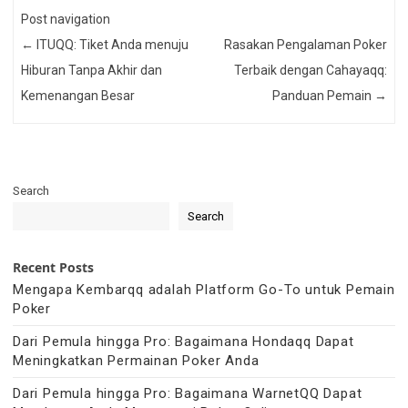
Post navigation
←
ITUQQ: Tiket Anda menuju
Rasakan Pengalaman Poker
Hiburan Tanpa Akhir dan
Terbaik dengan Cahayaqq:
Kemenangan Besar
Panduan Pemain
→
Search
Search
Recent Posts
Mengapa Kembarqq adalah Platform Go-To untuk Pemain
Poker
Dari Pemula hingga Pro: Bagaimana Hondaqq Dapat
Meningkatkan Permainan Poker Anda
Dari Pemula hingga Pro: Bagaimana WarnetQQ Dapat