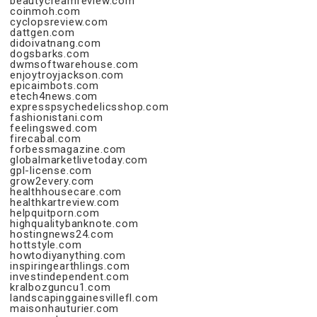
beautycreamreview.com
coinmoh.com
cyclopsreview.com
dattgen.com
didoivatnang.com
dogsbarks.com
dwmsoftwarehouse.com
enjoytroyjackson.com
epicaimbots.com
etech4news.com
expresspsychedelicsshop.com
fashionistani.com
feelingswed.com
firecabal.com
forbessmagazine.com
globalmarketlivetoday.com
gpl-license.com
grow2every.com
healthhousecare.com
healthkartreview.com
helpquitporn.com
highqualitybanknote.com
hostingnews24.com
hottstyle.com
howtodiyanything.com
inspiringearthlings.com
investindependent.com
kralbozguncu1.com
landscapinggainesvillefl.com
maisonhauturier.com