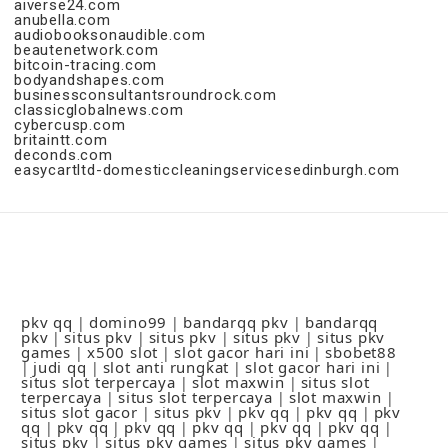
aiverse24.com
anubella.com
audiobooksonaudible.com
beautenetwork.com
bitcoin-tracing.com
bodyandshapes.com
businessconsultantsroundrock.com
classicglobalnews.com
cybercusp.com
britaintt.com
deconds.com
easycartltd-domesticcleaningservicesedinburgh.com
pkv qq
domino99
bandarqq pkv
bandarqq
|
|
|
pkv
situs pkv
situs pkv
situs pkv
situs pkv
|
|
|
|
games
x500 slot
slot gacor hari ini
sbobet88
|
|
|
judi qq
slot anti rungkat
slot gacor hari ini
|
|
|
|
situs slot terpercaya
slot maxwin
situs slot
|
|
terpercaya
situs slot terpercaya
slot maxwin
|
|
|
situs slot gacor
situs pkv
pkv qq
pkv qq
pkv
|
|
|
|
qq
pkv qq
pkv qq
pkv qq
pkv qq
pkv qq
|
|
|
|
|
|
situs pkv
situs pkv games
situs pkv games
|
|
|