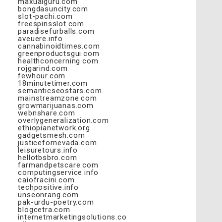
maxualguru.com
bongdasuncity.com
slot-pachi.com
freespinsslot.com
paradisefurballs.com
aveuere.info
cannabinoidtimes.com
greenproductsgui.com
healthconcerning.com
rojgarind.com
fewhour.com
18minutetimer.com
semanticseostars.com
mainstreamzone.com
growmarijuanas.com
webnshare.com
overlygeneralization.com
ethiopianetwork.org
gadgetsmesh.com
justicefornevada.com
leisuretours.info
hellotbsbro.com
farmandpetscare.com
computingservice.info
caiofracini.com
techpositive.info
unseonrang.com
pak-urdu-poetry.com
blogcetra.com
internetmarketingsolutions.co