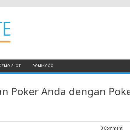
DEMO SLOT
DOMINOQQ
n Poker Anda dengan Poke
0 Comment