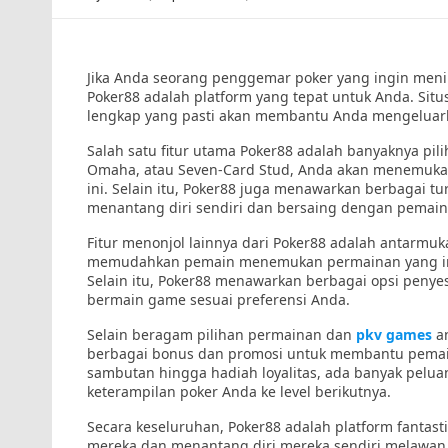
Jika Anda seorang penggemar poker yang ingin menin
Poker88 adalah platform yang tepat untuk Anda. Sit
lengkap yang pasti akan membantu Anda mengeluark
Salah satu fitur utama Poker88 adalah banyaknya pil
Omaha, atau Seven-Card Stud, Anda akan menemukan
ini. Selain itu, Poker88 juga menawarkan berbaga
menantang diri sendiri dan bersaing dengan pemain l
Fitur menonjol lainnya dari Poker88 adalah antarmu
memudahkan pemain menemukan permainan yang ing
Selain itu, Poker88 menawarkan berbagai opsi pen
bermain game sesuai preferensi Anda.
Selain beragam pilihan permainan dan
pkv games
a
berbagai bonus dan promosi untuk membantu pema
sambutan hingga hadiah loyalitas, ada banyak pel
keterampilan poker Anda ke level berikutnya.
Secara keseluruhan, Poker88 adalah platform fantas
mereka dan menantang diri mereka sendiri melawan