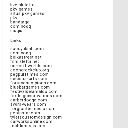
live hk lotto
pkv games
situs pkv games
pkv
bandarqq
dominoqq
qiuqiu
Links
saucyukiah.com
dominoqq
beikastreet.net
filmizlettir.net
ourmultiworlds.com
cooncreekclub.org
pegpufftimes.com
celestia-arts.com
forumchampions.com
bluebargames.com
festivaldelamalou.com
firstsigninnovations.com
garberdodge.com
swim-wears.com
forgrantedmedia.com
peolpstar.com
tylerscustomdesign.com
carworksonline.com
techtimesss.com