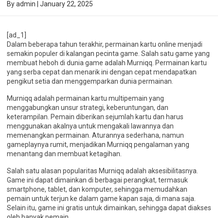
By
admin
|
January 22, 2025
[ad_1]
Dalam beberapa tahun terakhir, permainan kartu online menjadi
semakin populer di kalangan pecinta game. Salah satu game yang
membuat heboh di dunia game adalah Murniqq. Permainan kartu
yang serba cepat dan menarik ini dengan cepat mendapatkan
pengikut setia dan menggemparkan dunia permainan.
Murniqq adalah permainan kartu multipemain yang
menggabungkan unsur strategi, keberuntungan, dan
keterampilan. Pemain diberikan sejumlah kartu dan harus
menggunakan akalnya untuk mengakali lawannya dan
memenangkan permainan. Aturannya sederhana, namun
gameplaynya rumit, menjadikan Murniqq pengalaman yang
menantang dan membuat ketagihan.
Salah satu alasan popularitas Murniqq adalah aksesibilitasnya.
Game ini dapat dimainkan di berbagai perangkat, termasuk
smartphone, tablet, dan komputer, sehingga memudahkan
pemain untuk terjun ke dalam game kapan saja, di mana saja.
Selain itu, game ini gratis untuk dimainkan, sehingga dapat diakses
oleh banyak pemain.