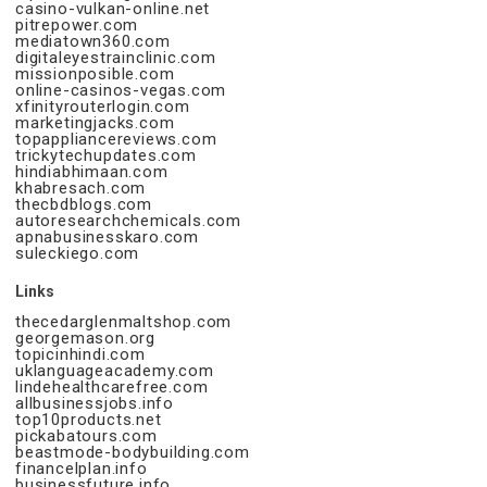
casino-vulkan-online.net
pitrepower.com
mediatown360.com
digitaleyestrainclinic.com
missionposible.com
online-casinos-vegas.com
xfinityrouterlogin.com
marketingjacks.com
topappliancereviews.com
trickytechupdates.com
hindiabhimaan.com
khabresach.com
thecbdblogs.com
autoresearchchemicals.com
apnabusinesskaro.com
suleckiego.com
Links
thecedarglenmaltshop.com
georgemason.org
topicinhindi.com
uklanguageacademy.com
lindehealthcarefree.com
allbusinessjobs.info
top10products.net
pickabatours.com
beastmode-bodybuilding.com
financelplan.info
businessfuture.info