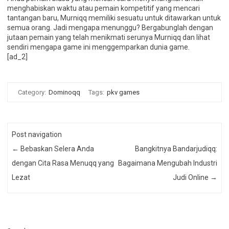
menghabiskan waktu atau pemain kompetitif yang mencari
tantangan baru, Murniqq memiliki sesuatu untuk ditawarkan untuk
semua orang. Jadi mengapa menunggu? Bergabunglah dengan
jutaan pemain yang telah menikmati serunya Murniqq dan lihat
sendiri mengapa game ini menggemparkan dunia game.
[ad_2]
Category:
Dominoqq
Tags:
pkv games
Post navigation
←
Bebaskan Selera Anda
Bangkitnya Bandarjudiqq:
dengan Cita Rasa Menuqq yang
Bagaimana Mengubah Industri
Lezat
Judi Online
→