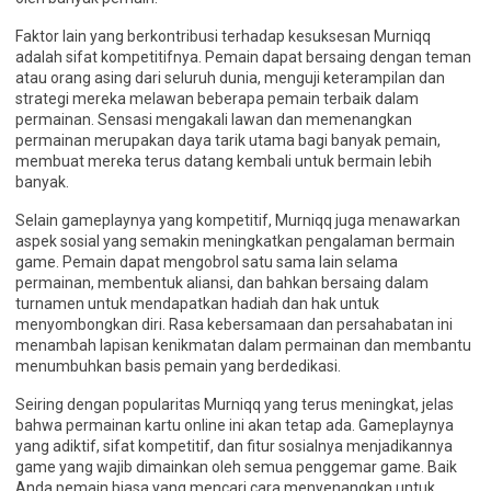
Faktor lain yang berkontribusi terhadap kesuksesan Murniqq
adalah sifat kompetitifnya. Pemain dapat bersaing dengan teman
atau orang asing dari seluruh dunia, menguji keterampilan dan
strategi mereka melawan beberapa pemain terbaik dalam
permainan. Sensasi mengakali lawan dan memenangkan
permainan merupakan daya tarik utama bagi banyak pemain,
membuat mereka terus datang kembali untuk bermain lebih
banyak.
Selain gameplaynya yang kompetitif, Murniqq juga menawarkan
aspek sosial yang semakin meningkatkan pengalaman bermain
game. Pemain dapat mengobrol satu sama lain selama
permainan, membentuk aliansi, dan bahkan bersaing dalam
turnamen untuk mendapatkan hadiah dan hak untuk
menyombongkan diri. Rasa kebersamaan dan persahabatan ini
menambah lapisan kenikmatan dalam permainan dan membantu
menumbuhkan basis pemain yang berdedikasi.
Seiring dengan popularitas Murniqq yang terus meningkat, jelas
bahwa permainan kartu online ini akan tetap ada. Gameplaynya
yang adiktif, sifat kompetitif, dan fitur sosialnya menjadikannya
game yang wajib dimainkan oleh semua penggemar game. Baik
Anda pemain biasa yang mencari cara menyenangkan untuk