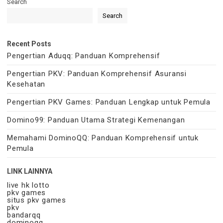
Search
Search
Recent Posts
Pengertian Aduqq: Panduan Komprehensif
Pengertian PKV: Panduan Komprehensif Asuransi
Kesehatan
Pengertian PKV Games: Panduan Lengkap untuk Pemula
Domino99: Panduan Utama Strategi Kemenangan
Memahami DominoQQ: Panduan Komprehensif untuk
Pemula
LINK LAINNYA
live hk lotto
pkv games
situs pkv games
pkv
bandarqq
dominoqq