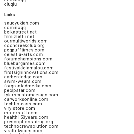
qiuqiu
Links
saucyukiah.com
dominoqq
beikastreet.net
filmizlettir.net
ourmultiworlds.com
cooncreekclub.org
pegpufftimes.com
celestia-arts.com
forumchampions.com
bluebargames.com
festivaldelamalou.com
firstsigninnovations.com
garberdodge.com
swim-wears.com
forgrantedmedia.com
peolpstar.com
tylerscustomdesign.com
carworksonline.com
techtimesss.com
virylstore.com
motorstell.com
health150years.com
prescriptions-drug.org
technocrewsolution.com
viraltokvibes.com