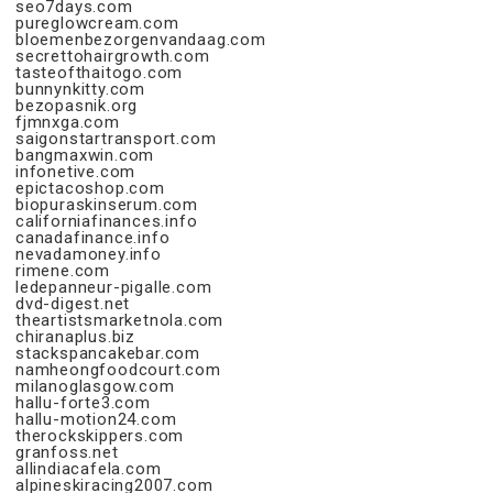
seo7days.com
pureglowcream.com
bloemenbezorgenvandaag.com
secrettohairgrowth.com
tasteofthaitogo.com
bunnynkitty.com
bezopasnik.org
fjmnxga.com
saigonstartransport.com
bangmaxwin.com
infonetive.com
epictacoshop.com
biopuraskinserum.com
californiafinances.info
canadafinance.info
nevadamoney.info
rimene.com
ledepanneur-pigalle.com
dvd-digest.net
theartistsmarketnola.com
chiranaplus.biz
stackspancakebar.com
namheongfoodcourt.com
milanoglasgow.com
hallu-forte3.com
hallu-motion24.com
therockskippers.com
granfoss.net
allindiacafela.com
alpineskiracing2007.com