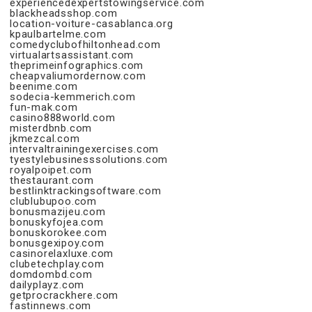
experiencedexpertstowingservice.com
blackheadsshop.com
location-voiture-casablanca.org
kpaulbartelme.com
comedyclubofhiltonhead.com
virtualartsassistant.com
theprimeinfographics.com
cheapvaliumordernow.com
beenime.com
sodecia-kemmerich.com
fun-mak.com
casino888world.com
misterdbnb.com
jkmezcal.com
intervaltrainingexercises.com
tyestylebusinesssolutions.com
royalpoipet.com
thestaurant.com
bestlinktrackingsoftware.com
clublubupoo.com
bonusmazijeu.com
bonuskyfojea.com
bonuskorokee.com
bonusgexipoy.com
casinorelaxluxe.com
clubetechplay.com
domdombd.com
dailyplayz.com
getprocrackhere.com
fastinnews.com